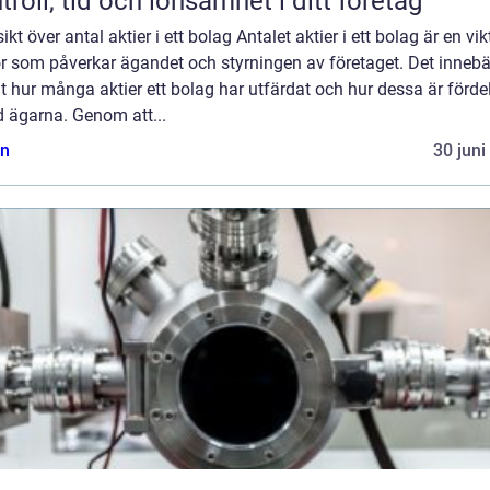
troll, tid och lönsamhet i ditt företag
ikt över antal aktier i ett bolag Antalet aktier i ett bolag är en vik
r som påverkar ägandet och styrningen av företaget. Det innebä
t hur många aktier ett bolag har utfärdat och hur dessa är förde
d ägarna. Genom att...
n
30 juni