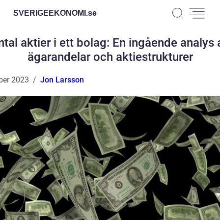
SVERIGEEKONOMI.
se
ntal aktier i ett bolag: En ingående analys 
ägarandelar och aktiestrukturer
ber 2023
Jon Larsson