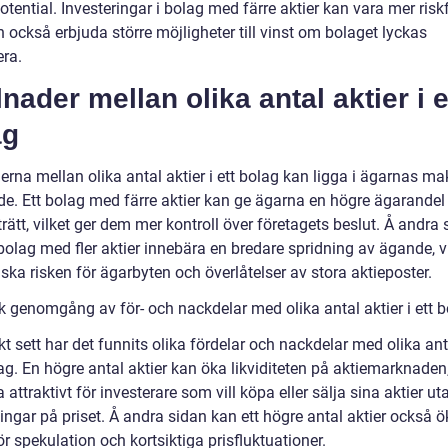
potential. Investeringar i bolag med färre aktier kan vara mer riskf
också erbjuda större möjligheter till vinst om bolaget lyckas
ra.
lnader mellan olika antal aktier i e
ag
erna mellan olika antal aktier i ett bolag kan ligga i ägarnas ma
nde. Ett bolag med färre aktier kan ge ägarna en högre ägarandel
rätt, vilket ger dem mer kontroll över företagets beslut. Å andra 
bolag med fler aktier innebära en bredare spridning av ägande, v
ka risken för ägarbyten och överlåtelser av stora aktieposter.
sk genomgång av för- och nackdelar med olika antal aktier i ett 
kt sett har det funnits olika fördelar och nackdelar med olika ant
lag. En högre antal aktier kan öka likviditeten på aktiemarknaden,
 attraktivt för investerare som vill köpa eller sälja sina aktier ut
ngar på priset. Å andra sidan kan ett högre antal aktier också ö
ör spekulation och kortsiktiga prisfluktuationer.