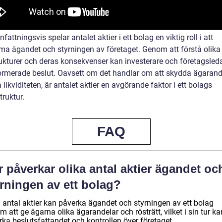
ttningsvis spelar antalet aktier i ett bolag en viktig roll i att
a ägandet och styrningen av företaget. Genom att förstå olika
rukturer och deras konsekvenser kan investerare och företagsleda
ormerade beslut. Oavsett om det handlar om att skydda ägarand
a likviditeten, är antalet aktier en avgörande faktor i ett bolags
truktur.
FAQ
 påverkar olika antal aktier ägandet oc
rningen av ett bolag?
a antal aktier kan påverka ägandet och styrningen av ett bolag
 att ge ägarna olika ägarandelar och rösträtt, vilket i sin tur ka
rka beslutsfattandet och kontrollen över företaget.