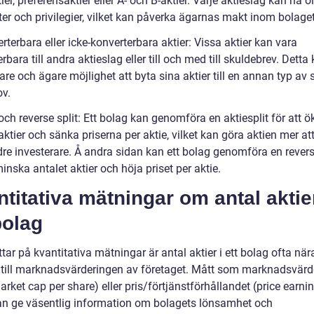
er, preferensaktier eller A- och B-aktier. Varje aktieslag kan ha o
ter och privilegier, vilket kan påverka ägarnas makt inom bolaget
rterbara eller icke-konverterbara aktier: Vissa aktier kan vara
rbara till andra aktieslag eller till och med till skuldebrev. Detta
are och ägare möjlighet att byta sina aktier till en annan typ av 
ov.
 och reverse split: Ett bolag kan genomföra en aktiesplit för att ö
aktier och sänka priserna per aktie, vilket kan göra aktien mer att
dre investerare. Å andra sidan kan ett bolag genomföra en revers
minska antalet aktier och höja priset per aktie.
titativa mätningar om antal aktier
bolag
ittar på kvantitativa mätningar är antal aktier i ett bolag ofta när
 till marknadsvärderingen av företaget. Mått som marknadsvärd
arket cap per share) eller pris/förtjänstförhållandet (price earni
kan ge väsentlig information om bolagets lönsamhet och