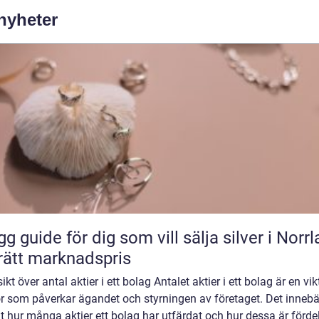
 nyheter
gg guide för dig som vill sälja silver i Norr
l rätt marknadspris
ikt över antal aktier i ett bolag Antalet aktier i ett bolag är en vik
r som påverkar ägandet och styrningen av företaget. Det innebä
t hur många aktier ett bolag har utfärdat och hur dessa är förde