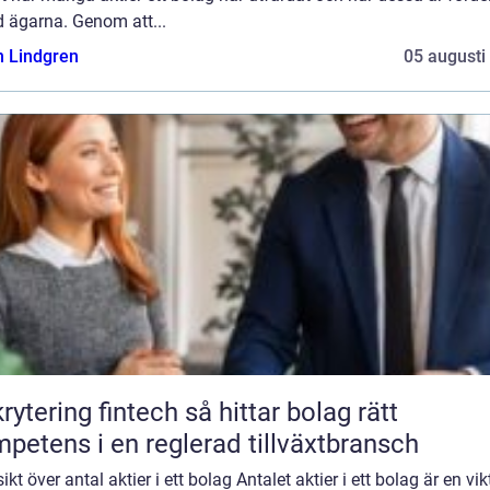
d ägarna. Genom att...
n Lindgren
05 augusti
ring fintech så hittar bolag rätt
petens i en reglerad tillväxtbransch
ikt över antal aktier i ett bolag Antalet aktier i ett bolag är en vik