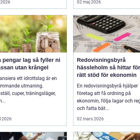
 2026
02 maj 2026
ngar lag så fyller ni
Redovisningsbyrå
assan utan krångel
hässleholm så hittar företag
rätt stöd för ekonomin
nansiera ett idrottslag är en
ommande utmaning.
En redovisningsbyrå hjälper
täll, cuper, träningsläger,
företag att få ordning på
...
ekonomin, följa lagar och reg
och fatta bät...
l 2026
02 mars 2026