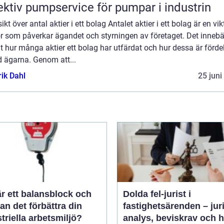
ektiv pumpservice för pumpar i industrin
ikt över antal aktier i ett bolag Antalet aktier i ett bolag är en vik
r som påverkar ägandet och styrningen av företaget. Det innebä
t hur många aktier ett bolag har utfärdat och hur dessa är förde
d ägarna. Genom att...
rik Dahl
25 juni
r ett balansblock och
Dolda fel-jurist i
an det förbättra din
fastighetsärenden – jur
triella arbetsmiljö?
analys, beviskrav och 