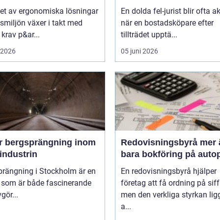
ansvar fördelas vid
et av ergonomiska lösningar
En dolda fel-jurist blir ofta ak
bostadsköp
tsmiljön växer i takt med
när en bostadsköpare efter
krav p&ar...
tillträdet upptä...
i 2026
05 juni 2026
r bergsprängning inom
Redovisningsbyrå mer än
industrin
bara bokföring på autop
prängning i Stockholm är en
En redovisningsbyrå hjälper
k som är både fascinerande
företag att få ordning på siff
gör...
men den verkliga styrkan ligg
a...