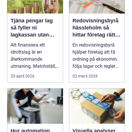
Tjäna pengar lag
Redovisningsbyrå
så fyller ni
hässleholm så
lagkassan utan
hittar företag rätt
krångel
stöd för ekonomin
Att finansiera ett
En redovisningsbyrå
idrottslag är en
hjälper företag att få
återkommande
ordning på ekonomin,
utmaning. Matchställ,
följa lagar och regler
cuper, träningsläger,
och fatta bät...
20 april 2026
02 mars 2026
utrustn...
Hur automation
Visuella analyser