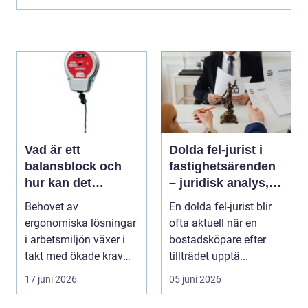
Vad är ett
Dolda fel-jurist i
balansblock och
fastighetsärenden
hur kan det
– juridisk analys,
förbättra din
beviskrav och hur
Behovet av
En dolda fel-jurist blir
industriella
ansvar fördelas vid
ergonomiska lösningar
ofta aktuell när en
arbetsmiljö?
bostadsköp
i arbetsmiljön växer i
bostadsköpare efter
takt med ökade krav
tillträdet upptä...
p&ar...
17 juni 2026
05 juni 2026