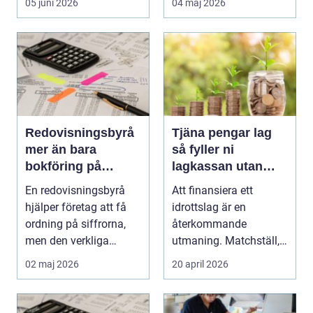
05 juni 2026
04 maj 2026
Redovisningsbyrå
Tjäna pengar lag
mer än bara
så fyller ni
bokföring på
lagkassan utan
autopilot
krångel
En redovisningsbyrå
Att finansiera ett
hjälper företag att få
idrottslag är en
ordning på siffrorna,
återkommande
men den verkliga
utmaning. Matchställ,
styrkan ligger i a...
cuper, träningsläger,
02 maj 2026
20 april 2026
utrustn...