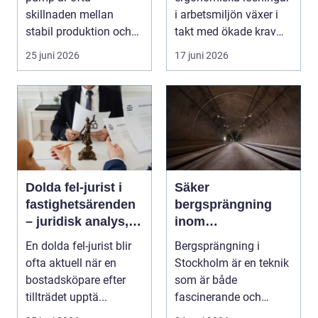
arbetsmiljö?
skillnaden mellan
i arbetsmiljön växer i
stabil produktion och
takt med ökade krav
kostsamma driftstop...
p&ar...
25 juni 2026
17 juni 2026
Dolda fel-jurist i
Säker
fastighetsärenden
bergsprängning
– juridisk analys,
inom
beviskrav och hur
byggindustrin
En dolda fel-jurist blir
Bergsprängning i
ansvar fördelas vid
ofta aktuell när en
Stockholm är en teknik
bostadsköp
bostadsköpare efter
som är både
tillträdet upptä...
fascinerande och
avgör...