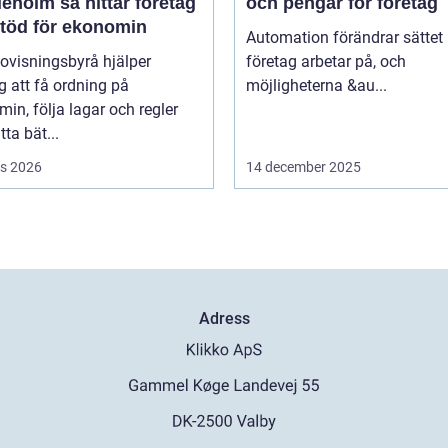
så hittar företag
och pengar för företag
stöd för ekonomin
Automation förändrar sättet
ovisningsbyrå hjälper
företag arbetar på, och
g att få ordning på
möjligheterna &au...
in, följa lagar och regler
tta bät...
s 2026
14 december 2025
Adress