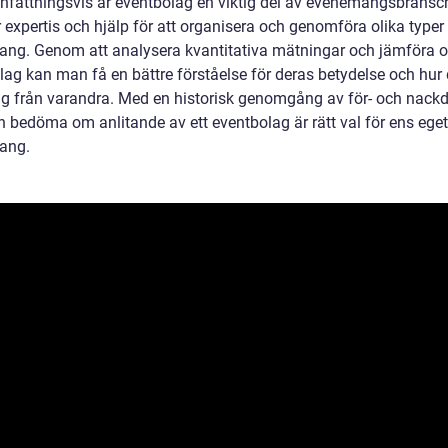
attningsvis är eventbolag en viktig del av evenemangsbransc
 expertis och hjälp för att organisera och genomföra olika typer
ng. Genom att analysera kvantitativa mätningar och jämföra o
lag kan man få en bättre förståelse för deras betydelse och hur
 sig från varandra. Med en historisk genomgång av för- och nackd
 bedöma om anlitande av ett eventbolag är rätt val för ens eget
ang.