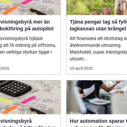
sningsbyrå mer än
Tjäna pengar lag så fyller ni
bokföring på autopilot
lagkassan utan krångel
ovisningsbyrå hjälper
Att finansiera ett idrottslag ä
g att få ordning på siffrorna,
återkommande utmaning.
n verkliga styrkan ligger i
Matchställ, cuper, träningsläg
utrustn...
 2026
20 april 2026
visningsbyrå
Hur automation sparar 