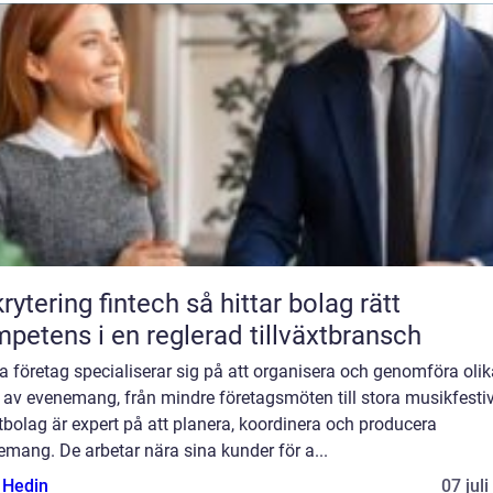
ring fintech så hittar bolag rätt
petens i en reglerad tillväxtbransch
 företag specialiserar sig på att organisera och genomföra olik
 av evenemang, från mindre företagsmöten till stora musikfestiv
bolag är expert på att planera, koordinera och producera
mang. De arbetar nära sina kunder för a...
s Hedin
07 jul