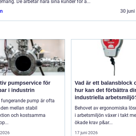
mang. De arbetar nära sina kunder för a...
n
30 juni
tiv pumpservice för
Vad är ett balansblock 
r i industrin
hur kan det förbättra di
industriella arbetsmiljö
l fungerande pump är ofta
aden mellan stabil
Behovet av ergonomiska lös
ktion och kostsamma
i arbetsmiljön växer i takt m
op...
ökade krav p&ar...
i 2026
17 juni 2026