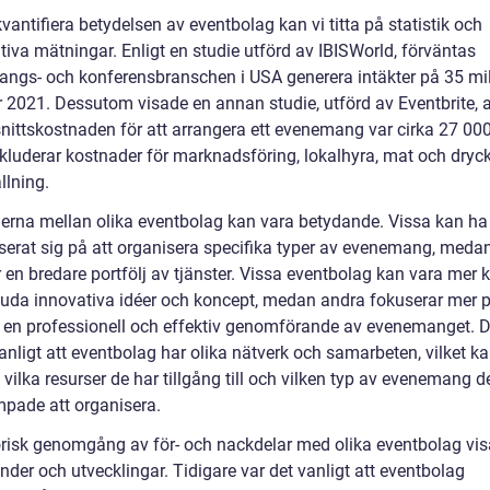
kvantifiera betydelsen av eventbolag kan vi titta på statistik och
tiva mätningar. Enligt en studie utförd av IBISWorld, förväntas
ngs- och konferensbranschen i USA generera intäkter på 35 mil
r 2021. Dessutom visade en annan studie, utförd av Eventbrite, a
ittskostnaden för att arrangera ett evenemang var cirka 27 000 
nkluderar kostnader för marknadsföring, lokalhyra, mat och dryc
llning.
derna mellan olika eventbolag kan vara betydande. Vissa kan ha
iserat sig på att organisera specifika typer av evenemang, meda
 en bredare portfölj av tjänster. Vissa eventbolag kan vara mer k
juda innovativa idéer och koncept, medan andra fokuserar mer p
a en professionell och effektiv genomförande av evenemanget. D
anligt att eventbolag har olika nätverk och samarbeten, vilket k
vilka resurser de har tillgång till och vilken typ av evenemang d
mpade att organisera.
orisk genomgång av för- och nackdelar med olika eventbolag vis
ender och utvecklingar. Tidigare var det vanligt att eventbolag