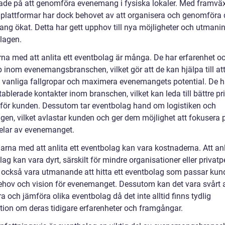
ade på att genomföra evenemang i fysiska lokaler. Med framvä
a plattformar har dock behovet av att organisera och genomföra 
ng ökat. Detta har gett upphov till nya möjligheter och utmanin
lagen.
rna med att anlita ett eventbolag är många. De har erfarenhet o
 inom evenemangsbranschen, vilket gör att de kan hjälpa till at
 vanliga fallgropar och maximera evenemangets potential. De h
ablerade kontakter inom branschen, vilket kan leda till bättre pr
 för kunden. Dessutom tar eventbolag hand om logistiken och
ngen, vilket avlastar kunden och ger dem möjlighet att fokusera 
elar av evenemanget.
rna med att anlita ett eventbolag kan vara kostnaderna. Att anli
ag kan vara dyrt, särskilt för mindre organisationer eller privatp
 också vara utmanande att hitta ett eventbolag som passar ku
ehov och vision för evenemanget. Dessutom kan det vara svårt a
a och jämföra olika eventbolag då det inte alltid finns tydlig
tion om deras tidigare erfarenheter och framgångar.