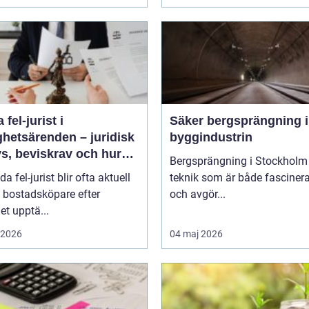
 fel-jurist i
Säker bergsprängning 
ghetsärenden – juridisk
byggindustrin
s, beviskrav och hur
Bergsprängning i Stockholm 
r fördelas vid
da fel-jurist blir ofta aktuell
teknik som är både fasciner
adsköp
 bostadsköpare efter
och avgör...
det upptä...
i 2026
04 maj 2026