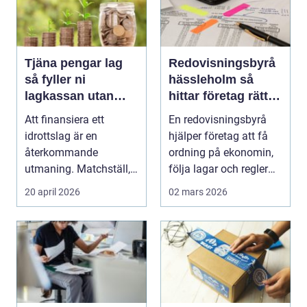
Tjäna pengar lag
Redovisningsbyrå
så fyller ni
hässleholm så
lagkassan utan
hittar företag rätt
krångel
stöd för ekonomin
Att finansiera ett
En redovisningsbyrå
idrottslag är en
hjälper företag att få
återkommande
ordning på ekonomin,
utmaning. Matchställ,
följa lagar och regler
cuper, träningsläger,
och fatta bät...
20 april 2026
02 mars 2026
utrustn...