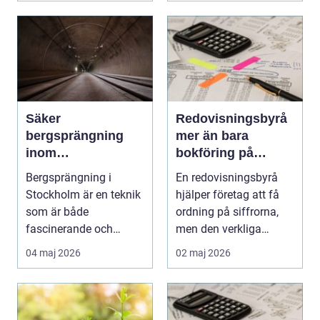
Säker
Redovisningsbyrå
bergsprängning
mer än bara
inom
bokföring på
byggindustrin
autopilot
Bergsprängning i
En redovisningsbyrå
Stockholm är en teknik
hjälper företag att få
som är både
ordning på siffrorna,
fascinerande och
men den verkliga
avgör...
styrkan ligger i a...
04 maj 2026
02 maj 2026