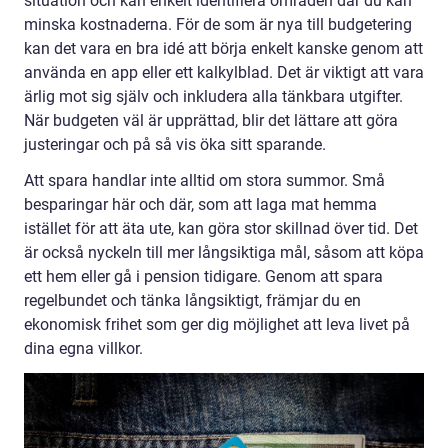
situation och kan enkelt identifiera områden där du kan
minska kostnaderna. För de som är nya till budgetering
kan det vara en bra idé att börja enkelt kanske genom att
använda en app eller ett kalkylblad. Det är viktigt att vara
ärlig mot sig själv och inkludera alla tänkbara utgifter.
När budgeten väl är upprättad, blir det lättare att göra
justeringar och på så vis öka sitt sparande.
Att spara handlar inte alltid om stora summor. Små
besparingar här och där, som att laga mat hemma
istället för att äta ute, kan göra stor skillnad över tid. Det
är också nyckeln till mer långsiktiga mål, såsom att köpa
ett hem eller gå i pension tidigare. Genom att spara
regelbundet och tänka långsiktigt, främjar du en
ekonomisk frihet som ger dig möjlighet att leva livet på
dina egna villkor.