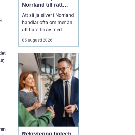
Norrland till rätt
marknadspris
Att sälja silver i Norrland
er
handlar ofta om mer än
att bara bli av med
gamla bestick eller mynt.
05 augusti 2026
För många i regionen är
det ett smart sätt att
det
frigöra pengar ur
ur,
föremål som legat
oanvända i lå...
d
ren
Rekrytering fintech