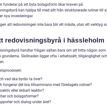
eller funderar på att byta bolagsform ökar kraven på
ngsbyrå kan hjälpa till med allt från strukturerade rutiner till a
er nya investeringar.
n att redovisningen inte bara blir ett måste, utan ett verktyg 
ätt redovisningsbyrå i hässleholm
ovisningsbyrå handlar frågan sällan bara om att hitta någon som
grunderna. Skillnaden ligger ofta i arbetssätt, tillgänglighet oc
en.
alsprocessen:
 och vad ska byrån ta över?
h fungerar det bra tillsammans med företagets rutiner?
aktiv eller enbart reaktiv?
scher och bolagsformer?
apporter och dialog under året?