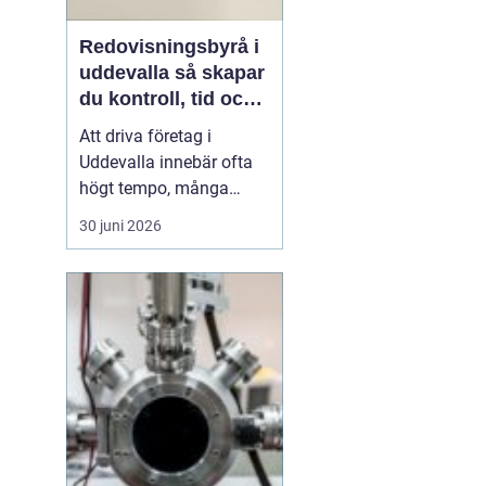
Redovisningsbyrå i
uddevalla så skapar
du kontroll, tid och
lönsamhet i ditt
Att driva företag i
företag
Uddevalla innebär ofta
högt tempo, många
hattar på huvudet och en
30 juni 2026
ständig balansgång
mellan kundarbete och
administration. När
bokföring, löner och
deklarationer börjar ta
mer tid än affärerna, blir
en professionell partner
en vik...
,