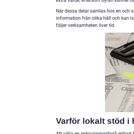
extra värde, eftersom byrån känner ti
När dessa delar samlas hos en och s
information från olika håll och kan i
följer verksamheten över tid.
Varför lokalt stöd 
Att välja en redovisningsbyrå enbart 