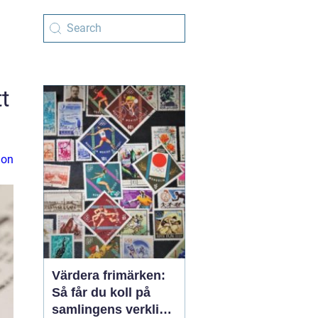
t
ion
Värdera frimärken:
Så får du koll på
samlingens verkliga