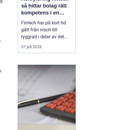
åd
så hittar bolag rätt
kompetens i en
reglerad
Fintech har på kort tid
tillväxtbransch
gått från nisch till
ryggrad i delar av det
,
finansiella ekosystemet.
07 juli 2026
Betallösningar, digitala
banker, regtech,
försäkringsteknik och
n
krypto utmanar
etablerade strukturer
samtidigt som reglering,
cybersäkerhet och
riskhanterin...