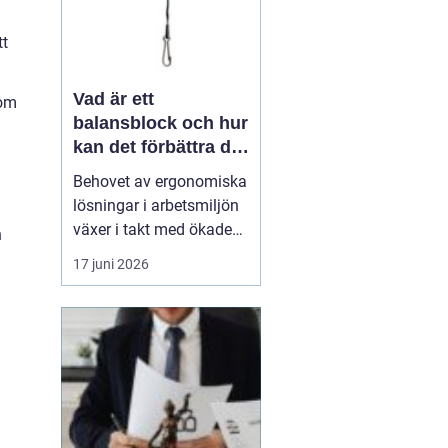
tt
Vad är ett
som
balansblock och hur
kan det förbättra din
industriella
Behovet av ergonomiska
arbetsmiljö?
lösningar i arbetsmiljön
växer i takt med ökade
h
krav på effektivitet och
17 juni 2026
produktivitet. En av de
smidigaste och mest
effektiva produkterna
som kan hjälpa inom
detta område är ett
balans...