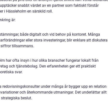
upptäcker snabbt värdet av en partner som faktiskt förstår
er i Hässleholm en särskild roll.
nkring är:
vstämningar, både digitalt och vid behov på kontoret. Många
förändringar eller stora investeringar, blir enklare att diskutera
siffror tillsammans.
m har ofta insyn i hur olika branscher fungerar lokalt från
öretag och tjänstebolag. Den erfarenheten ger ett praktiskt
eoretiska svar.
edovisningskonsulter under många år bygger upp en relation
gsvariationer och återkommande utmaningar. Det underlättar allt
 strategiska beslut.