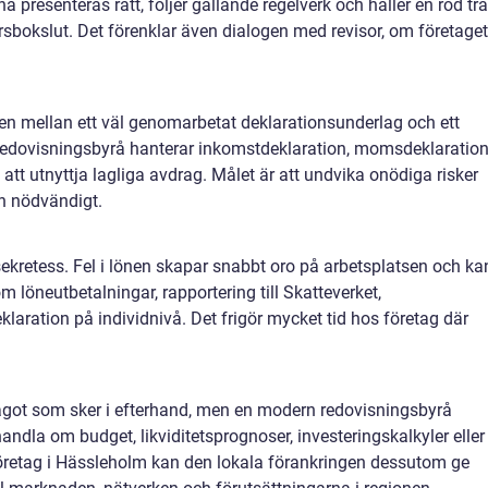
rna presenteras rätt, följer gällande regelverk och håller en röd tr
t årsbokslut. Det förenklar även dialogen med revisor, om företaget
den mellan ett väl genomarbetat deklarationsunderlag och ett
n redovisningsbyrå hanterar inkomstdeklaration, momsdeklaration
l att utnyttja lagliga avdrag. Målet är att undvika onödiga risker
än nödvändigt.
kretess. Fel i lönen skapar snabbt oro på arbetsplatsen och ka
om löneutbetalningar, rapportering till Skatteverket,
klaration på individnivå. Det frigör mycket tid hos företag där
got som sker i efterhand, men en modern redovisningsbyrå
 handla om budget, likviditetsprognoser, investeringskalkyler eller
företag i Hässleholm kan den lokala förankringen dessutom ge