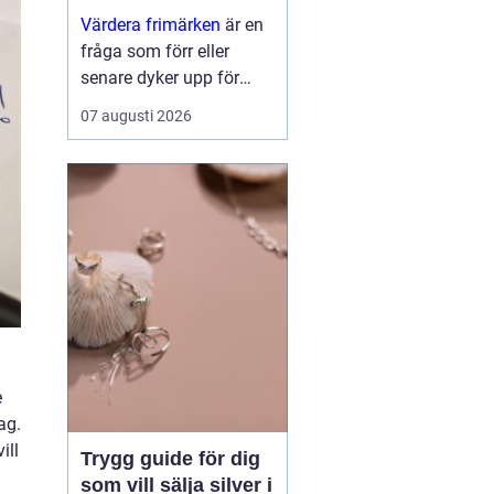
värde
Värdera frimärken
är en
fråga som förr eller
senare dyker upp för
många samlare, arvingar
07 augusti 2026
eller säljare. Ofta
handlar det om en låda
från en äldre ...
e
ag.
ill
Trygg guide för dig
som vill sälja silver i