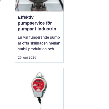
Effektiv
pumpservice för
pumpar i industrin
En väl fungerande pump
är ofta skillnaden mellan
stabil produktion och
kostsamma driftstopp.
25 juni 2026
Trots det hamnar service
och underhåll av pumpar
lätt längst ner på
attgöralistan. När trycket
är högt oc...