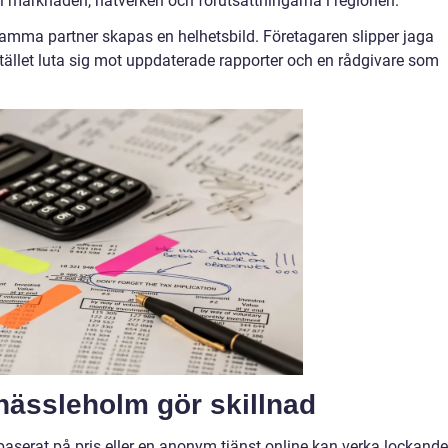
ll marknaden, nätverken och förutsättningarna i regionen.
amma partner skapas en helhetsbild. Företagaren slipper jaga
stället luta sig mot uppdaterade rapporter och en rådgivare som
i hässleholm gör skillnad
baserat på pris eller en anonym tjänst online kan verka lockande