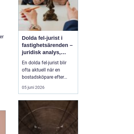
er
Dolda fel-jurist i
fastighetsärenden –
juridisk analys,
beviskrav och hur
En dolda fel-jurist blir
ansvar fördelas vid
ofta aktuell när en
bostadsköp
bostadsköpare efter
tillträdet upptäcker
05 juni 2026
brister som inte varit
synliga vid köpet. Det
kan handla om fukt i
konstruktioner, felaktigt
utförda renoveringar
eller tekniska probl...