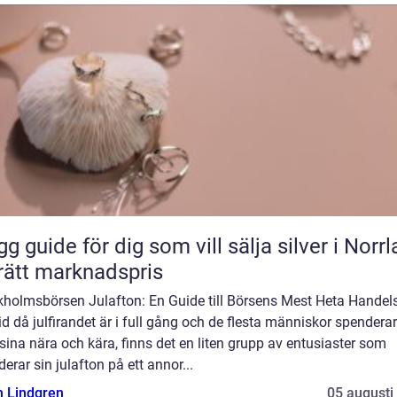
gg guide för dig som vill sälja silver i Norr
l rätt marknadspris
kholmsbörsen Julafton: En Guide till Börsens Mest Heta Hande
tid då julfirandet är i full gång och de flesta människor spenderar
ina nära och kära, finns det en liten grupp av entusiaster som
erar sin julafton på ett annor...
n Lindgren
05 augusti