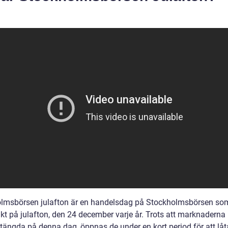
lmsbörsen julafton är en handelsdag på Stockholmsbörsen so
kt på julafton, den 24 december varje år. Trots att marknaderna
stängda på denna dag, öppnas de under en kort period för att låt