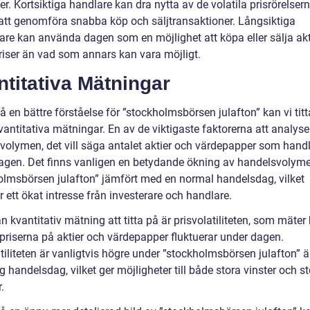
r. Kortsiktiga handlare kan dra nytta av de volatila prisrörelser
tt genomföra snabba köp och säljtransaktioner. Långsiktiga
are kan använda dagen som en möjlighet att köpa eller sälja aktie
priser än vad som annars kan vara möjligt.
titativa Mätningar
få en bättre förståelse för ”stockholmsbörsen julafton” kan vi tit
antitativa mätningar. En av de viktigaste faktorerna att analyse
volymen, det vill säga antalet aktier och värdepapper som hand
agen. Det finns vanligen en betydande ökning av handelsvolym
olmsbörsen julafton” jämfört med en normal handelsdag, vilket
r ett ökat intresse från investerare och handlare.
 kvantitativ mätning att titta på är prisvolatiliteten, som mäter
priserna på aktier och värdepapper fluktuerar under dagen.
tiliteten är vanligtvis högre under ”stockholmsbörsen julafton” 
g handelsdag, vilket ger möjligheter till både stora vinster och s
.