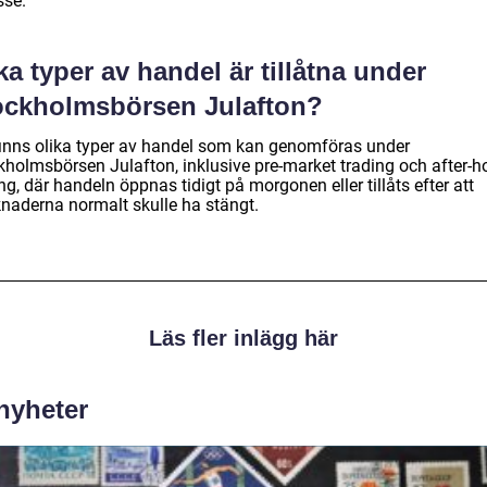
sse.
ka typer av handel är tillåtna under
ockholmsbörsen Julafton?
finns olika typer av handel som kan genomföras under
kholmsbörsen Julafton, inklusive pre-market trading och after-h
ng, där handeln öppnas tidigt på morgonen eller tillåts efter att
naderna normalt skulle ha stängt.
Läs fler inlägg här
 nyheter