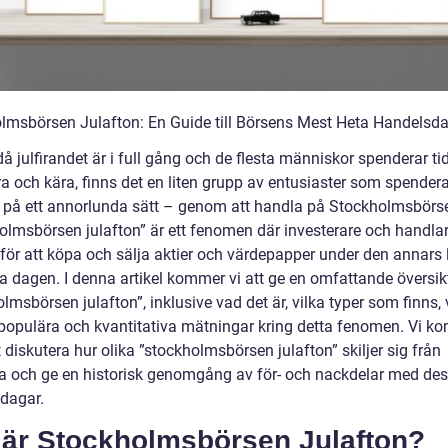
lmsbörsen Julafton: En Guide till Börsens Mest Heta Handelsd
 då julfirandet är i full gång och de flesta människor spenderar t
a och kära, finns det en liten grupp av entusiaster som spendera
n på ett annorlunda sätt – genom att handla på Stockholmsbörs
olmsbörsen julafton” är ett fenomen där investerare och handla
för att köpa och sälja aktier och värdepapper under den annars
la dagen. I denna artikel kommer vi att ge en omfattande översik
lmsbörsen julafton”, inklusive vad det är, vilka typer som finns, 
populära och kvantitativa mätningar kring detta fenomen. Vi k
 diskutera hur olika ”stockholmsbörsen julafton” skiljer sig från
a och ge en historisk genomgång av för- och nackdelar med de
dagar.
 är Stockholmsbörsen Julafton?