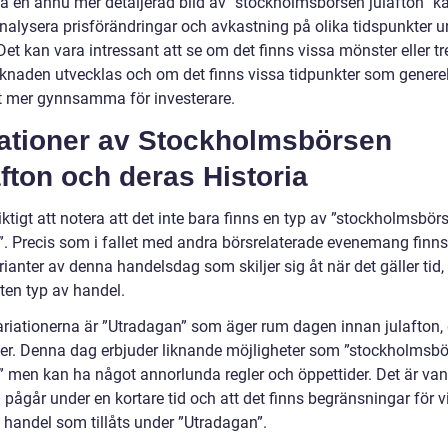
få en ännu mer detaljerad bild av ”stockholmsbörsen julafton” ka
nalysera prisförändringar och avkastning på olika tidspunkter u
et kan vara intressant att se om det finns vissa mönster eller tr
knaden utvecklas och om det finns vissa tidpunkter som generell
it mer gynnsamma för investerare.
iationer av Stockholmsbörsen
fton och deras Historia
iktigt att notera att det inte bara finns en typ av ”stockholmsbör
n”. Precis som i fallet med andra börsrelaterade evenemang finns
rianter av denna handelsdag som skiljer sig åt när det gäller tid, 
åten typ av handel.
ariationerna är ”Utradagan” som äger rum dagen innan julafton,
r. Denna dag erbjuder liknande möjligheter som ”stockholmsb
” men kan ha något annorlunda regler och öppettider. Det är vanl
pågår under en kortare tid och att det finns begränsningar för v
v handel som tillåts under ”Utradagan”.