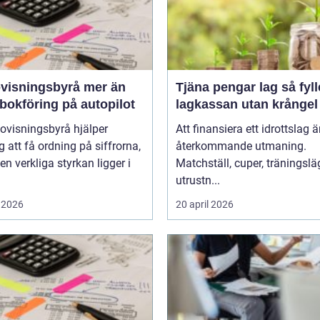
sningsbyrå mer än
Tjäna pengar lag så fyller ni
bokföring på autopilot
lagkassan utan krångel
ovisningsbyrå hjälper
Att finansiera ett idrottslag ä
g att få ordning på siffrorna,
återkommande utmaning.
n verkliga styrkan ligger i
Matchställ, cuper, träningsläg
utrustn...
 2026
20 april 2026