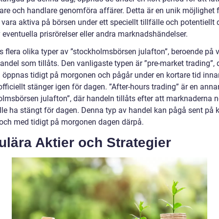
rare och handlare genomföra affärer. Detta är en unik möjlighet
 vara aktiva på börsen under ett speciellt tillfälle och potentiellt 
 eventuella prisrörelser eller andra marknadshändelser.
s flera olika typer av ”stockholmsbörsen julafton”, beroende på v
andel som tillåts. Den vanligaste typen är ”pre-market trading”, 
 öppnas tidigt på morgonen och pågår under en kortare tid inna
fficiellt stänger igen för dagen. ”After-hours trading” är en anna
olmsbörsen julafton”, där handeln tillåts efter att marknaderna 
ulle ha stängt för dagen. Denna typ av handel kan pågå sent på 
ll och med tidigt på morgonen dagen därpå.
lära Aktier och Strategier