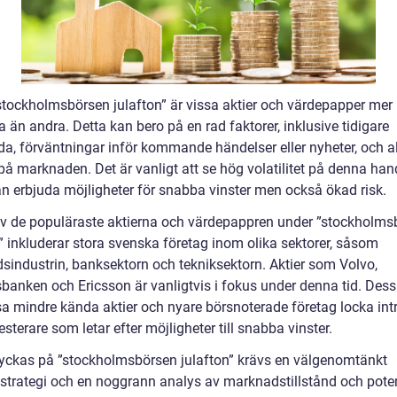
stockholmsbörsen julafton” är vissa aktier och värdepapper mer
 än andra. Detta kan bero på en rad faktorer, inklusive tidigare
da, förväntningar inför kommande händelser eller nyheter, och 
på marknaden. Det är vanligt att se hög volatilitet på denna han
kan erbjuda möjligheter för snabba vinster men också ökad risk.
v de populäraste aktierna och värdepappren under ”stockholms
” inkluderar stora svenska företag inom olika sektorer, såsom
dsindustrin, banksektorn och tekniksektorn. Aktier som Volvo,
banken och Ericsson är vanligtvis i fokus under denna tid. Des
sa mindre kända aktier och nyare börsnoterade företag locka int
esterare som letar efter möjligheter till snabba vinster.
 lyckas på ”stockholmsbörsen julafton” krävs en välgenomtänkt
strategi och en noggrann analys av marknadstillstånd och poten