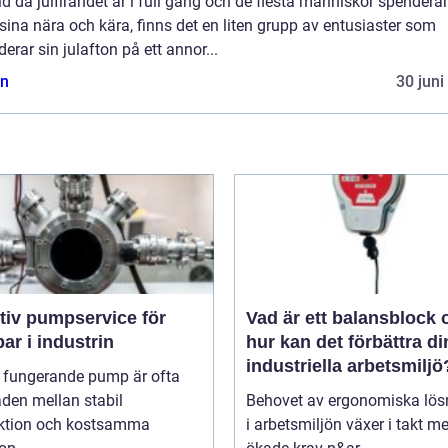
tid då julfirandet är i full gång och de flesta människor spenderar
ina nära och kära, finns det en liten grupp av entusiaster som
erar sin julafton på ett annor...
n
30 juni
tiv pumpservice för
Vad är ett balansblock 
r i industrin
hur kan det förbättra di
industriella arbetsmiljö
l fungerande pump är ofta
aden mellan stabil
Behovet av ergonomiska lös
ktion och kostsamma
i arbetsmiljön växer i takt m