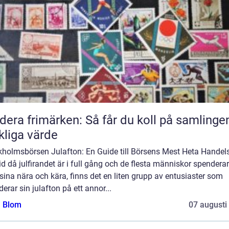
dera frimärken: Så får du koll på samlinge
kliga värde
kholmsbörsen Julafton: En Guide till Börsens Mest Heta Hande
tid då julfirandet är i full gång och de flesta människor spenderar
ina nära och kära, finns det en liten grupp av entusiaster som
erar sin julafton på ett annor...
a Blom
07 augusti