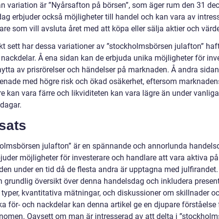
n variation är ”Nyårsafton på börsen”, som äger rum den 31 de
g erbjuder också möjligheter till handel och kan vara av intress
are som vill avsluta året med att köpa eller sälja aktier och vär
kt sett har dessa variationer av ”stockholmsbörsen julafton” haf
 nackdelar. Å ena sidan kan de erbjuda unika möjligheter för inv
 nytta av prisrörelser och händelser på marknaden. Å andra sida
renade med högre risk och ökad osäkerhet, eftersom marknaden
e kan vara färre och likviditeten kan vara lägre än under vanliga
dagar.
sats
olmsbörsen julafton” är en spännande och annorlunda handels
uder möjligheter för investerare och handlare att vara aktiva på
en under en tid då de flesta andra är upptagna med julfirande
en grundlig översikt över denna handelsdag och inkludera presen
 typer, kvantitativa mätningar, och diskussioner om skillnader o
ka för- och nackdelar kan denna artikel ge en djupare förståelse 
enomen. Oavsett om man är intresserad av att delta i ”stockhol