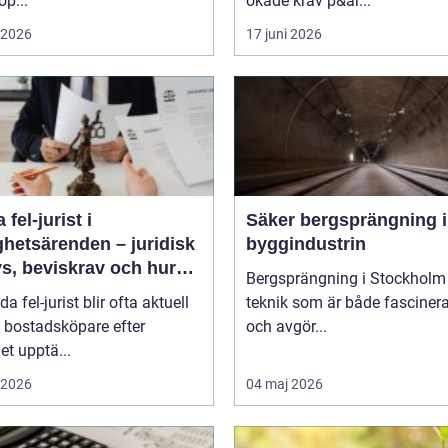
op...
ökade krav p&ar...
i 2026
17 juni 2026
 fel-jurist i
Säker bergsprängning 
ghetsärenden – juridisk
byggindustrin
s, beviskrav och hur
Bergsprängning i Stockholm 
r fördelas vid
da fel-jurist blir ofta aktuell
teknik som är både fasciner
adsköp
 bostadsköpare efter
och avgör...
det upptä...
i 2026
04 maj 2026