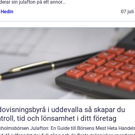
erar sin julafton på ett annor...
s Hedin
07 jul
visningsbyrå i uddevalla så skapar du
troll, tid och lönsamhet i ditt företag
kholmsbörsen Julafton: En Guide till Börsens Mest Heta Hande