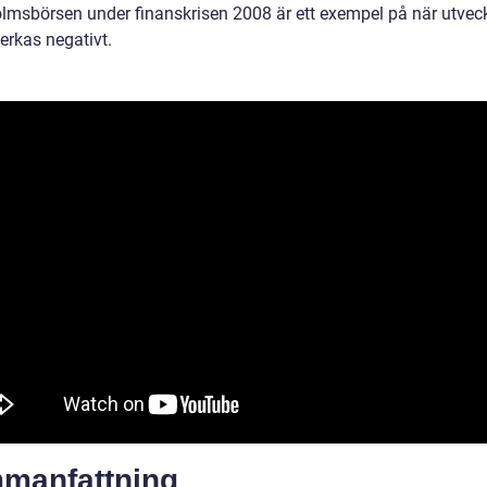
lmsbörsen under finanskrisen 2008 är ett exempel på när utvec
erkas negativt.
manfattning