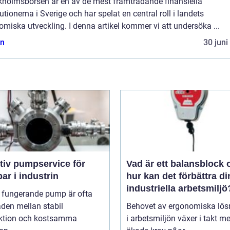
kholmsbörsen är en av de mest framträdande finansiella
tutionerna i Sverige och har spelat en central roll i landets
miska utveckling. I denna artikel kommer vi att undersöka ...
n
30 juni
tiv pumpservice för
Vad är ett balansblock 
r i industrin
hur kan det förbättra di
industriella arbetsmiljö
l fungerande pump är ofta
aden mellan stabil
Behovet av ergonomiska lös
ktion och kostsamma
i arbetsmiljön växer i takt m