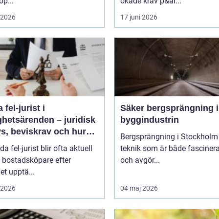
op...
ökade krav p&ar...
i 2026
17 juni 2026
 fel-jurist i
Säker bergsprängning 
ghetsärenden – juridisk
byggindustrin
s, beviskrav och hur
Bergsprängning i Stockholm 
r fördelas vid
da fel-jurist blir ofta aktuell
teknik som är både fasciner
adsköp
 bostadsköpare efter
och avgör...
det upptä...
i 2026
04 maj 2026