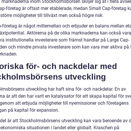
a marknaderna inom Stockholmsbörsen skiljer sig åt i flera avse
ap-företag är oftast mer etablerade, medan Small Cap-företag k
större möjligheter till tillväxt men också högre risk.
-företag är något mittemellan och erbjuder en balans mellan et
växtpotential. Aktörerna på de olika marknaderna kan också vara 
ra institutionella investerare som främst handlar på Large Cap-
en och mindre privata investerare som kan vara mer aktiva på
rknaden.
oriska för- och nackdelar med
ckholmsbörsens utveckling
lmsbörsens utveckling har haft sina för- och nackdelar. En av
na är att den har varit en katalysator för att skapa kapital för s
 genom att erbjuda möjligheter till nyemissioner och företagens
gan på kapital för expansion.
del är att Stockholmsbörsens utveckling kan vara beroende av 
 ekonomiska situationen i landet eller globalt. Kraschen på