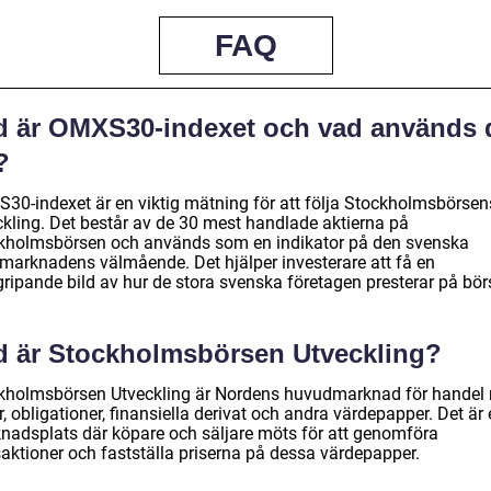
FAQ
d är OMXS30-indexet och vad används 
l?
30-indexet är en viktig mätning för att följa Stockholmsbörsen
ckling. Det består av de 30 mest handlade aktierna på
kholmsbörsen och används som en indikator på den svenska
emarknadens välmående. Det hjälper investerare att få en
gripande bild av hur de stora svenska företagen presterar på bör
d är Stockholmsbörsen Utveckling?
kholmsbörsen Utveckling är Nordens huvudmarknad för handel
r, obligationer, finansiella derivat och andra värdepapper. Det är
nadsplats där köpare och säljare möts för att genomföra
saktioner och fastställa priserna på dessa värdepapper.