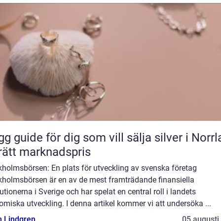
gg guide för dig som vill sälja silver i Norr
l rätt marknadspris
kholmsbörsen: En plats för utveckling av svenska företag
kholmsbörsen är en av de mest framträdande finansiella
tutionerna i Sverige och har spelat en central roll i landets
miska utveckling. I denna artikel kommer vi att undersöka ...
n Lindgren
05 augusti