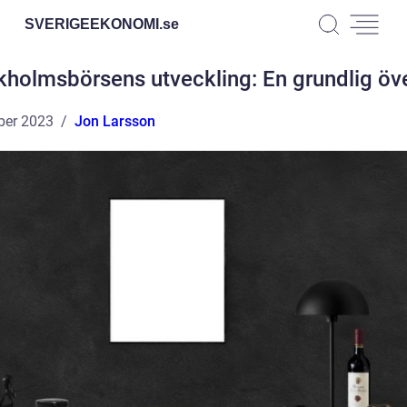
SVERIGEEKONOMI.
se
kholmsbörsens utveckling: En grundlig öve
ber 2023
Jon Larsson