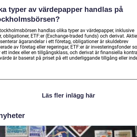
lka typer av värdepapper handlas på
ockholmsbörsen?
tockholmsbörsen handlas olika typer av värdepapper, inklusive
r, obligationer, ETF:er (Exchange-traded funds) och derivat. Aktie
senterar ägarandelar i ett företag, obligationer är skuldebrev
erade av företag eller regeringar, ETF:er är investeringsfonder 
r ett index eller en tillgångsklass, och derivat är finansiella kontr
värde är baserat på priset på ett underliggande tillgång eller ind
Läs fler inlägg här
 nyheter