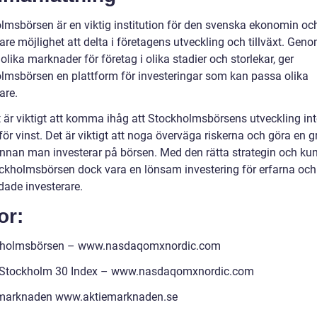
lmsbörsen är en viktig institution för den svenska ekonomin oc
are möjlighet att delta i företagens utveckling och tillväxt. Geno
olika marknader för företag i olika stadier och storlekar, ger
lmsbörsen en plattform för investeringar som kan passa olika
are.
 är viktigt att komma ihåg att Stockholmsbörsens utveckling int
för vinst. Det är viktigt att noga överväga riskerna och göra en g
innan man investerar på börsen. Med den rätta strategin och ku
ckholmsbörsen dock vara en lönsam investering för erfarna och
dade investerare.
or:
kholmsbörsen – www.nasdaqomxnordic.com
Stockholm 30 Index – www.nasdaqomxnordic.com
emarknaden www.aktiemarknaden.se