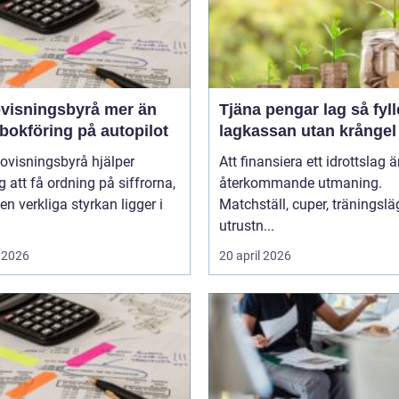
sningsbyrå mer än
Tjäna pengar lag så fyller ni
bokföring på autopilot
lagkassan utan krångel
ovisningsbyrå hjälper
Att finansiera ett idrottslag ä
g att få ordning på siffrorna,
återkommande utmaning.
n verkliga styrkan ligger i
Matchställ, cuper, träningsläg
utrustn...
 2026
20 april 2026