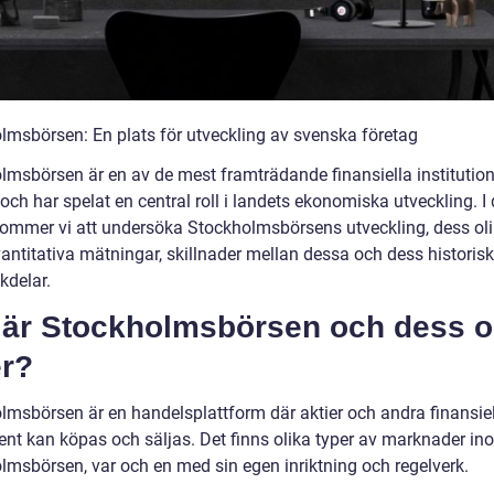
lmsbörsen: En plats för utveckling av svenska företag
lmsbörsen är en av de mest framträdande finansiella institution
och har spelat en central roll i landets ekonomiska utveckling. I
 kommer vi att undersöka Stockholmsbörsens utveckling, dess ol
vantitativa mätningar, skillnader mellan dessa och dess historisk
kdelar.
 är Stockholmsbörsen och dess o
er?
lmsbörsen är en handelsplattform där aktier och andra finansie
ent kan köpas och säljas. Det finns olika typer av marknader in
lmsbörsen, var och en med sin egen inriktning och regelverk.