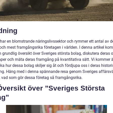
dning
 har en blomstrande näringslivssektor och rymmer ett antal av d
 och mest framgångsrika företagen i världen. I denna artikel ko
n grundlig översikt över Sveriges största bolag, diskutera deras o
per och mäta deras framgång på kvantitativa sätt. Vi kommer ä
a hur dessa bolag skiljer sig åt och fördjupa oss i deras histor
ing. Häng med i denna spännande resa genom Sveriges affärsvä
 vad som gör dessa företag så framgångsrika.
versikt över ”Sveriges Största
ag”