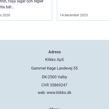
in, följa lagar och regler
tta bät...
s 2026
14 december 2025
Adress
web:
www.klikko.dk