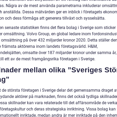
s. Några av de mest använda parametrarna inkluderar omsättn
ch anställda. Dessa mätvärden ger en inblick i företagets ekono
on och dess förmåga att generera tillväxt och sysselsätta.
en senaste statistiken finns det flera bolag i Sverige som sticker 
ler omsättning. Volvo Group, en global ledare inom fordonsindust
 omsättning på över 432 miljarder kronor 2020. Detta ställer d
e främsta aktörerna inom landets företagsvärld. H&M,
andelsjätten, omsatte över 187 miljarder kronor under samma år, 
till ett av de mest framgångsrika företagen i Sverige.
lnader mellan olika ”Sveriges Stö
ag”
tt de största företagen i Sverige delar det gemensamma draget a
tydande aktörer på marknaden, finns det också tydliga skillnade
sa skillnader kan vara relaterade till det affärsområde de verka
 företagskultur och deras strategiska inriktning. Vissa bolag kan
ernationellt inriktade, medan andra är mer inriktade på den inh