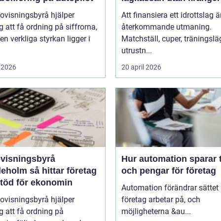
ovisningsbyrå hjälper
Att finansiera ett idrottslag ä
g att få ordning på siffrorna,
återkommande utmaning.
n verkliga styrkan ligger i
Matchställ, cuper, träningsläg
utrustn...
 2026
20 april 2026
visningsbyrå
Hur automation sparar 
så hittar företag
och pengar för företag
stöd för ekonomin
Automation förändrar sättet
ovisningsbyrå hjälper
företag arbetar på, och
g att få ordning på
möjligheterna &au...