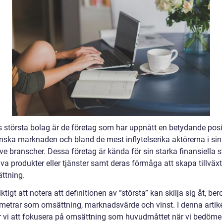
s största bolag är de företag som har uppnått en betydande posi
nska marknaden och bland de mest inflytelserika aktörerna i si
ve branscher. Dessa företag är kända för sin starka finansiella s
va produkter eller tjänster samt deras förmåga att skapa tillväx
ättning.
iktigt att notera att definitionen av ”största” kan skilja sig åt, be
metrar som omsättning, marknadsvärde och vinst. I denna artik
vi att fokusera på omsättning som huvudmåttet när vi bedöme