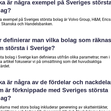
ka är några exempel på Sveriges störst
lag?
a exempel på Sveriges största bolag är Volvo Group, H&M, Erics
, Skanska och Handelsbanken.
r definierar man vilka bolag som räkna
m största i Sverige?
ta bolag i Sverige kan definieras utifrån olika parametrar, men i
a artikel fokuserar vi på omsättning som det huvudsakliga
ärdet.
ka är några av de fördelar och nackdela
m är förknippade med Sveriges största
lag?
elarna med stora bolag inkluderar generering av skatteintäkter,