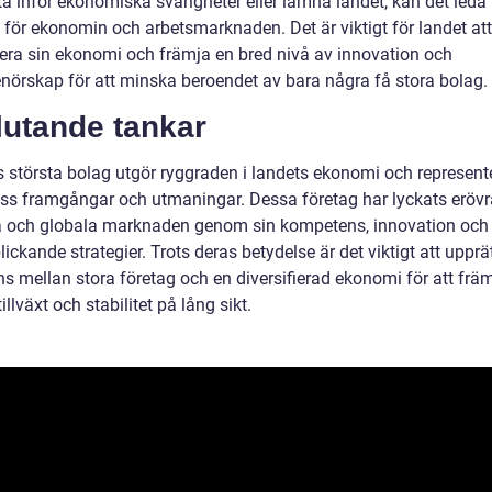
tå inför ekonomiska svårigheter eller lämna landet, kan det leda t
 för ekonomin och arbetsmarknaden. Det är viktigt för landet att
fiera sin ekonomi och främja en bred nivå av innovation och
enörskap för att minska beroendet av bara några få stora bolag.
lutande tankar
s största bolag utgör ryggraden i landets ekonomi och represent
ss framgångar och utmaningar. Dessa företag har lyckats erövr
 och globala marknaden genom sin kompetens, innovation och
ickande strategier. Trots deras betydelse är det viktigt att upprä
ns mellan stora företag och en diversifierad ekonomi för att frä
tillväxt och stabilitet på lång sikt.