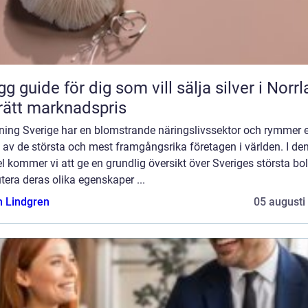
gg guide för dig som vill sälja silver i Norr
l rätt marknadspris
ning Sverige har en blomstrande näringslivssektor och rymmer e
 av de största och mest framgångsrika företagen i världen. I de
el kommer vi att ge en grundlig översikt över Sveriges största bo
tera deras olika egenskaper ...
n Lindgren
05 augusti