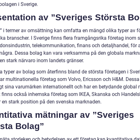
bolagen i Sverige.
entation av ”Sveriges Största Bo
a” i termer av omsättning kan omfatta en mängd olika typer av f
ka branscher. I Sverige finns flera framgångsrika företag inom s
donsindustrin, telekommunikation, finans och detaljhandel, för a
ågra. Dessa bolag kan vara verksamma på den globala mark
 en stark närvaro inom landets gränser.
a typer av bolag som återfinns bland de största företagen i Sver
rar multinationella företag som Volvo, Ericsson och H&M. Dessa
gt sina varumärken internationellt och har en betydande global 
 finns också inhemska företag som IKEA, Skanska och Handel
 en stark position på den svenska marknaden.
titativa mätningar av ”Sveriges
rsta Bolag”
mäta storleken och betydelsen av ett företag kan kvantitativa da