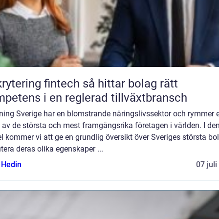
ring fintech så hittar bolag rätt
petens i en reglerad tillväxtbransch
ning Sverige har en blomstrande näringslivssektor och rymmer e
 av de största och mest framgångsrika företagen i världen. I de
el kommer vi att ge en grundlig översikt över Sveriges största bo
tera deras olika egenskaper ...
s Hedin
07 jul