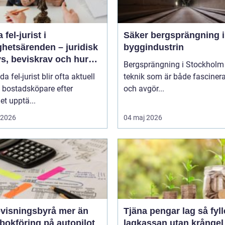
 fel-jurist i
Säker bergsprängning 
ghetsärenden – juridisk
byggindustrin
s, beviskrav och hur
Bergsprängning i Stockholm 
r fördelas vid
da fel-jurist blir ofta aktuell
teknik som är både fasciner
adsköp
 bostadsköpare efter
och avgör...
det upptä...
i 2026
04 maj 2026
sningsbyrå mer än
Tjäna pengar lag så fyller ni
bokföring på autopilot
lagkassan utan krångel