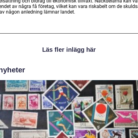
lsättning och bidrag till ekonomisk tillväxt. Nackdelarna kan va
ndet av några få företag, vilket kan vara riskabelt om de skulds
r av någon anledning lämnar landet.
Läs fler inlägg här
 nyheter