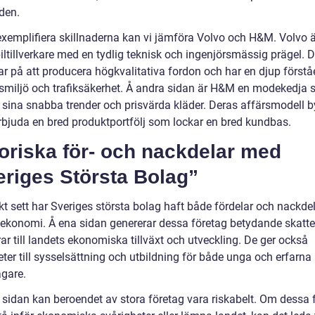
den.
 exemplifiera skillnaderna kan vi jämföra Volvo och H&M. Volvo ä
iltillverkare med en tydlig teknisk och ingenjörsmässig prägel. 
r på att producera högkvalitativa fordon och har en djup förståe
miljö och trafiksäkerhet. Å andra sidan är H&M en modekedja 
r sina snabba trender och prisvärda kläder. Deras affärsmodell 
erbjuda en bred produktportfölj som lockar en bred kundbas.
oriska för- och nackdelar med
eriges Största Bolag”
kt sett har Sveriges största bolag haft både fördelar och nackdel
 ekonomi. Å ena sidan genererar dessa företag betydande skatte
ar till landets ekonomiska tillväxt och utveckling. De ger också
ter till sysselsättning och utbildning för både unga och erfarna
agare.
 sidan kan beroendet av stora företag vara riskabelt. Om dessa 