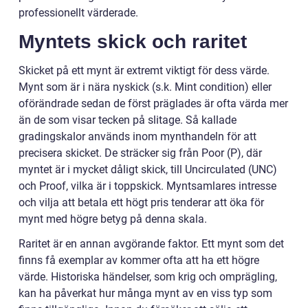
professionellt värderade.
Myntets skick och raritet
Skicket på ett mynt är extremt viktigt för dess värde.
Mynt som är i nära nyskick (s.k. Mint condition) eller
oförändrade sedan de först präglades är ofta värda mer
än de som visar tecken på slitage. Så kallade
gradingskalor används inom mynthandeln för att
precisera skicket. De sträcker sig från Poor (P), där
myntet är i mycket dåligt skick, till Uncirculated (UNC)
och Proof, vilka är i toppskick. Myntsamlares intresse
och vilja att betala ett högt pris tenderar att öka för
mynt med högre betyg på denna skala.
Raritet är en annan avgörande faktor. Ett mynt som det
finns få exemplar av kommer ofta att ha ett högre
värde. Historiska händelser, som krig och omprägling,
kan ha påverkat hur många mynt av en viss typ som