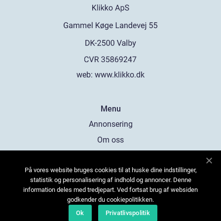
web:
www.klikko.dk
Menu
Annonsering
Om oss
Cookies
På vores website bruges cookies til at huske dine indstillinger,
Kontakta oss
statistik og personalisering af indhold og annoncer. Denne
Sitemap
information deles med tredjepart. Ved fortsat brug af websiden
godkender du cookiepolitikken.
Ok
Privatlivspolitik