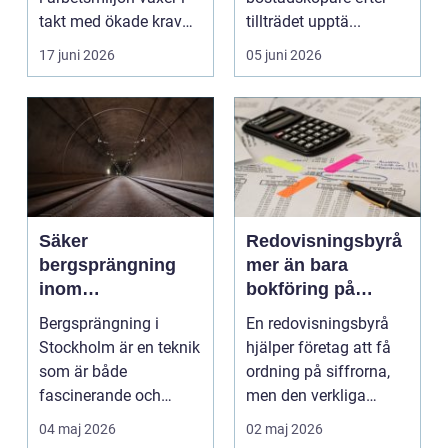
takt med ökade krav
tillträdet upptä...
p&ar...
17 juni 2026
05 juni 2026
Säker
Redovisningsbyrå
bergsprängning
mer än bara
inom
bokföring på
byggindustrin
autopilot
Bergsprängning i
En redovisningsbyrå
Stockholm är en teknik
hjälper företag att få
som är både
ordning på siffrorna,
fascinerande och
men den verkliga
avgör...
styrkan ligger i a...
04 maj 2026
02 maj 2026