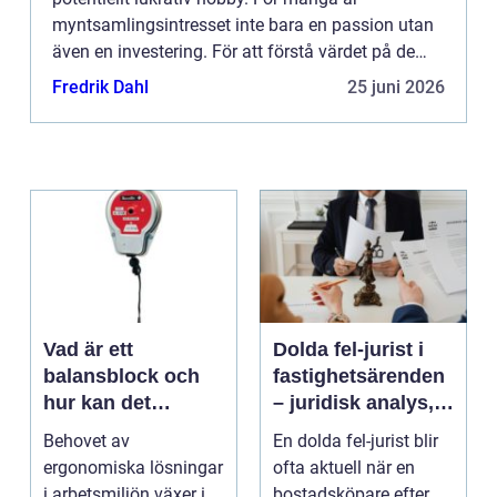
myntsamlingsintresset inte bara en passion utan
även en investering. För att förstå värdet på de
mynt som man ...
Fredrik Dahl
25 juni 2026
Vad är ett
Dolda fel-jurist i
balansblock och
fastighetsärenden
hur kan det
– juridisk analys,
förbättra din
beviskrav och hur
Behovet av
En dolda fel-jurist blir
industriella
ansvar fördelas
ergonomiska lösningar
ofta aktuell när en
arbetsmiljö?
vid bostadsköp
i arbetsmiljön växer i
bostadsköpare efter