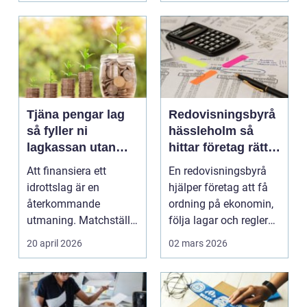
Tjäna pengar lag
Redovisningsbyrå
så fyller ni
hässleholm så
lagkassan utan
hittar företag rätt
krångel
stöd för ekonomin
Att finansiera ett
En redovisningsbyrå
idrottslag är en
hjälper företag att få
återkommande
ordning på ekonomin,
utmaning. Matchställ,
följa lagar och regler
cuper, träningsläger,
och fatta bät...
20 april 2026
02 mars 2026
utrustn...