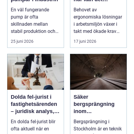
förbättra din
En väl fungerande
Behovet av
industriella
pump är ofta
ergonomiska lösningar
arbetsmiljö?
skillnaden mellan
i arbetsmiljön växer i
stabil produktion och
takt med ökade krav
kostsamma driftstop...
p&ar...
25 juni 2026
17 juni 2026
Dolda fel-jurist i
Säker
fastighetsärenden
bergsprängning
– juridisk analys,
inom
beviskrav och hur
byggindustrin
En dolda fel-jurist blir
Bergsprängning i
ansvar fördelas vid
ofta aktuell när en
Stockholm är en teknik
bostadsköp