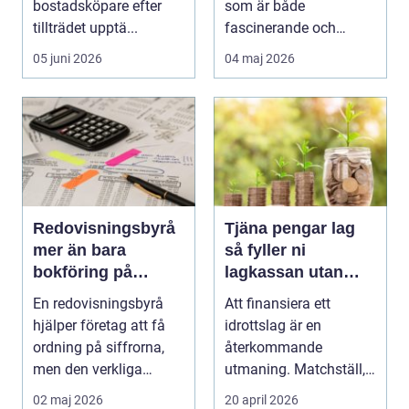
bostadsköpare efter
som är både
tillträdet upptä...
fascinerande och
avgör...
05 juni 2026
04 maj 2026
Redovisningsbyrå
Tjäna pengar lag
mer än bara
så fyller ni
bokföring på
lagkassan utan
autopilot
krångel
En redovisningsbyrå
Att finansiera ett
hjälper företag att få
idrottslag är en
ordning på siffrorna,
återkommande
men den verkliga
utmaning. Matchställ,
styrkan ligger i a...
cuper, träningsläger,
02 maj 2026
20 april 2026