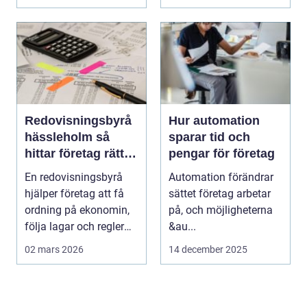
utrustn...
Redovisningsbyrå
Hur automation
hässleholm så
sparar tid och
hittar företag rätt
pengar för företag
stöd för ekonomin
En redovisningsbyrå
Automation förändrar
hjälper företag att få
sättet företag arbetar
ordning på ekonomin,
på, och möjligheterna
följa lagar och regler
&au...
och fatta bät...
02 mars 2026
14 december 2025