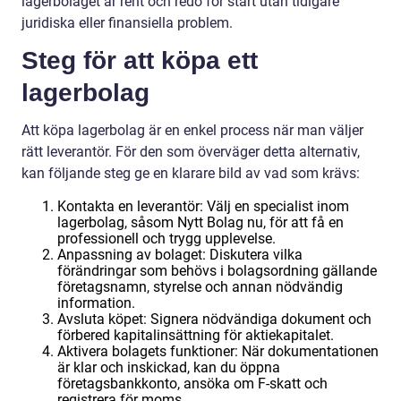
lagerbolaget är rent och redo för start utan tidigare
juridiska eller finansiella problem.
Steg för att köpa ett
lagerbolag
Att köpa lagerbolag är en enkel process när man väljer
rätt leverantör. För den som överväger detta alternativ,
kan följande steg ge en klarare bild av vad som krävs:
Kontakta en leverantör: Välj en specialist inom
lagerbolag, såsom Nytt Bolag nu, för att få en
professionell och trygg upplevelse.
Anpassning av bolaget: Diskutera vilka
förändringar som behövs i bolagsordning gällande
företagsnamn, styrelse och annan nödvändig
information.
Avsluta köpet: Signera nödvändiga dokument och
förbered kapitalinsättning för aktiekapitalet.
Aktivera bolagets funktioner: När dokumentationen
är klar och inskickad, kan du öppna
företagsbankkonto, ansöka om F-skatt och
registrera för moms.