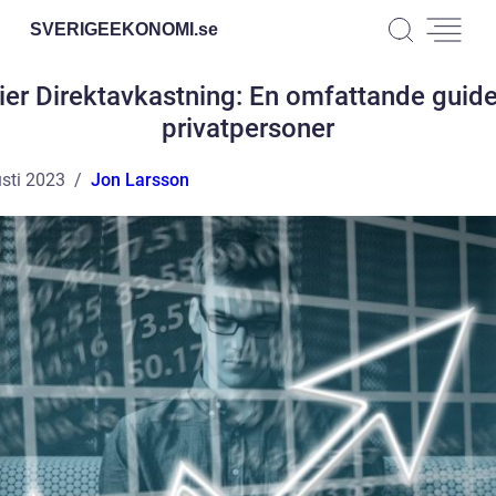
SVERIGEEKONOMI.
se
ier Direktavkastning: En omfattande guide
privatpersoner
sti 2023
Jon Larsson