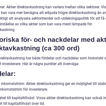
rer: Aktier direktavkastning kan variera mellan olika sektorer. Vi
r kan vara mer benägna att erbjuda högre direktavkastning än a
iktigt att analysera sektortrender och utdelningspolitik för att få
förståelse av vilka aktier som kan vara mest lämpade för
vkastning.
oriska för- och nackdelar med akt
ktavkastning (ca 300 ord)
irektavkastning har både fördelar och nackdelar som historiskt s
 investerare. Här är några punkter att överväga:
elar:
 inkomstström: Aktier direktavkastning ger en möjlighet till stabi
 inkomstström för investerare.
het till kapitaltillväxt: Vissa aktier direktavkastning kan också 
 till kapitaltillväxt över tid.