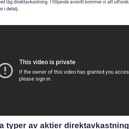
ed låg direktavkastning. I följande avsnitt kommer vi att utfors
r i detalj.
a typer av aktier direktavkastning