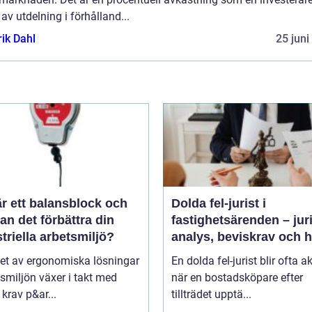
av utdelning i förhålland...
rik Dahl
25 juni
r ett balansblock och
Dolda fel-jurist i
an det förbättra din
fastighetsärenden – jur
triella arbetsmiljö?
analys, beviskrav och 
ansvar fördelas vid
et av ergonomiska lösningar
En dolda fel-jurist blir ofta ak
bostadsköp
tsmiljön växer i takt med
när en bostadsköpare efter
krav p&ar...
tillträdet upptä...