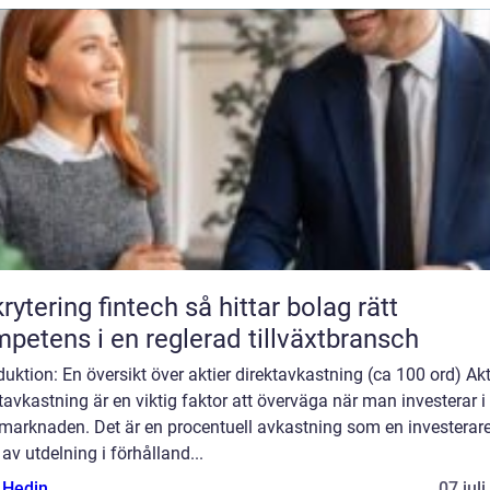
ring fintech så hittar bolag rätt
petens i en reglerad tillväxtbransch
duktion: En översikt över aktier direktavkastning (ca 100 ord) Akt
tavkastning är en viktig faktor att överväga när man investerar i
marknaden. Det är en procentuell avkastning som en investerare 
av utdelning i förhålland...
s Hedin
07 jul