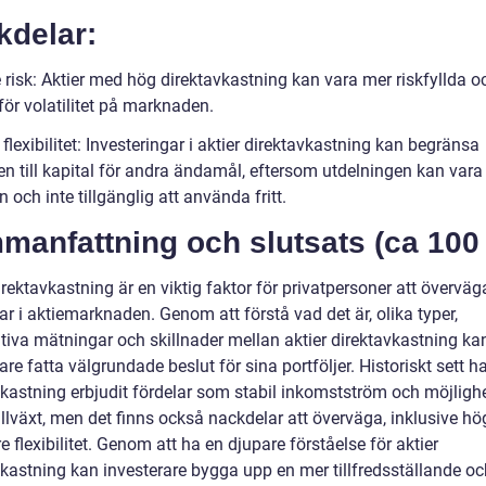
kdelar:
 risk: Aktier med hög direktavkastning kan vara mer riskfyllda o
för volatilitet på marknaden.
flexibilitet: Investeringar i aktier direktavkastning kan begränsa
gen till kapital för andra ändamål, eftersom utdelningen kan var
ien och inte tillgänglig att använda fritt.
anfattning och slutsats (ca 100 
irektavkastning är en viktig faktor för privatpersoner att överväg
ar i aktiemarknaden. Genom att förstå vad det är, olika typer,
ativa mätningar och skillnader mellan aktier direktavkastning ka
are fatta välgrundade beslut för sina portföljer. Historiskt sett ha
kastning erbjudit fördelar som stabil inkomstström och möjlighet
illväxt, men det finns också nackdelar att överväga, inklusive hög
e flexibilitet. Genom att ha en djupare förståelse för aktier
vkastning kan investerare bygga upp en mer tillfredsställande oc