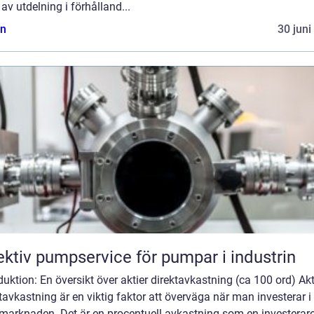
av utdelning i förhålland...
n
30 juni
ektiv pumpservice för pumpar i industrin
duktion: En översikt över aktier direktavkastning (ca 100 ord) Akt
tavkastning är en viktig faktor att överväga när man investerar i
marknaden. Det är en procentuell avkastning som en investerare 