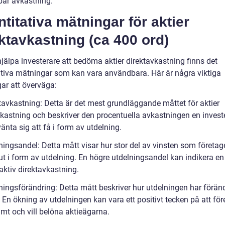
ar avkastning.
titativa mätningar för aktier
ktavkastning (ca 400 ord)
hjälpa investerare att bedöma aktier direktavkastning finns det
ativa mätningar som kan vara användbara. Här är några viktiga
ar att överväga:
ktavkastning: Detta är det mest grundläggande måttet för aktier
vkastning och beskriver den procentuella avkastningen en invest
änta sig att få i form av utdelning.
ningsandel: Detta mått visar hur stor del av vinsten som företag
ut i form av utdelning. En högre utdelningsandel kan indikera en 
aktiv direktavkastning.
lningsförändring: Detta mått beskriver hur utdelningen har förän
. En ökning av utdelningen kan vara ett positivt tecken på att för
amt och vill belöna aktieägarna.