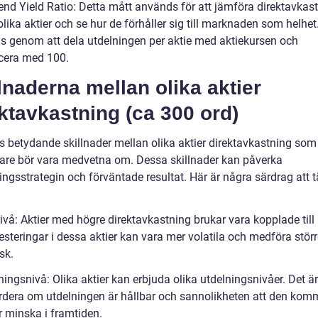
dend Yield Ratio: Detta mått används för att jämföra direktavkas
lika aktier och se hur de förhåller sig till marknaden som helhet
s genom att dela utdelningen per aktie med aktiekursen och
icera med 100.
lnaderna mellan olika aktier
ktavkastning (ca 300 ord)
ns betydande skillnader mellan olika aktier direktavkastning som
rare bör vara medvetna om. Dessa skillnader kan påverka
ingsstrategin och förväntade resultat. Här är några särdrag att 
ivå: Aktier med högre direktavkastning brukar vara kopplade till
vesteringar i dessa aktier kan vara mer volatila och medföra stör
isk.
ningsnivå: Olika aktier kan erbjuda olika utdelningsnivåer. Det är 
ärdera om utdelningen är hållbar och sannolikheten att den komm
r minska i framtiden.