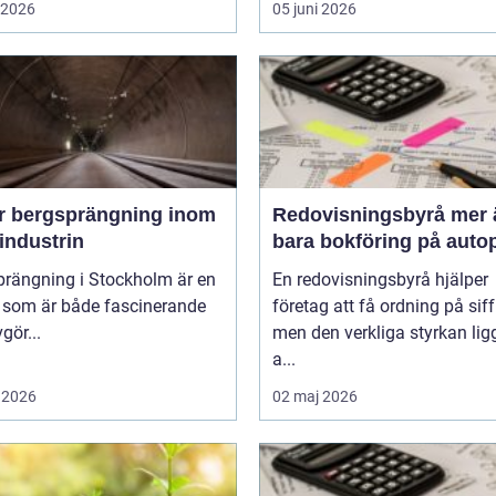
i 2026
05 juni 2026
r bergsprängning inom
Redovisningsbyrå mer än
industrin
bara bokföring på autop
prängning i Stockholm är en
En redovisningsbyrå hjälper
k som är både fascinerande
företag att få ordning på siff
gör...
men den verkliga styrkan ligg
a...
 2026
02 maj 2026