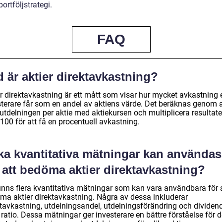
portföljstrategi.
FAQ
 är aktier direktavkastning?
er direktavkastning är ett mått som visar hur mycket avkastning 
sterare får som en andel av aktiens värde. Det beräknas genom a
utdelningen per aktie med aktiekursen och multiplicera resultate
100 för att få en procentuell avkastning.
lka kvantitativa mätningar kan användas
 att bedöma aktier direktavkastning?
finns flera kvantitativa mätningar som kan vara användbara för 
ma aktier direktavkastning. Några av dessa inkluderar
ktavkastning, utdelningsandel, utdelningsförändring och dividen
 ratio. Dessa mätningar ger investerare en bättre förståelse för 