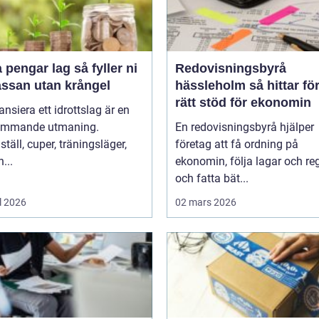
ngar lag så fyller ni
Redovisningsbyrå
assan utan krångel
hässleholm så hittar företag
rätt stöd för ekonomin
nansiera ett idrottslag är en
ommande utmaning.
En redovisningsbyrå hjälper
täll, cuper, träningsläger,
företag att få ordning på
...
ekonomin, följa lagar och reg
och fatta bät...
l 2026
02 mars 2026