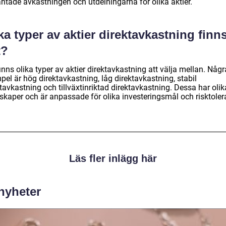
äntade avkastningen och utdelningarna för olika aktier.
ka typer av aktier direktavkastning finn
t?
inns olika typer av aktier direktavkastning att välja mellan. Någr
el är hög direktavkastning, låg direktavkastning, stabil
tavkastning och tillväxtinriktad direktavkastning. Dessa har olik
skaper och är anpassade för olika investeringsmål och risktoler
Läs fler inlägg här
 nyheter