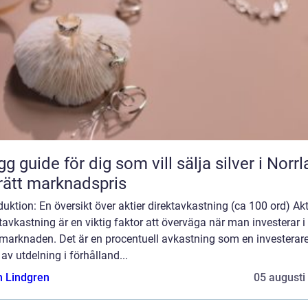
gg guide för dig som vill sälja silver i Norr
l rätt marknadspris
duktion: En översikt över aktier direktavkastning (ca 100 ord) Akt
tavkastning är en viktig faktor att överväga när man investerar i
marknaden. Det är en procentuell avkastning som en investerare 
av utdelning i förhålland...
n Lindgren
05 augusti