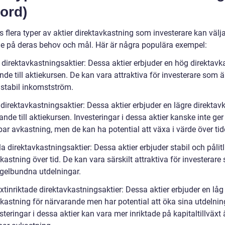
ord)
s flera typer av aktier direktavkastning som investerare kan välj
e på deras behov och mål. Här är några populära exempel:
direktavkastningsaktier: Dessa aktier erbjuder en hög direktavka
nde till aktiekursen. De kan vara attraktiva för investerare som ä
 stabil inkomstström.
direktavkastningsaktier: Dessa aktier erbjuder en lägre direktav
lande till aktiekursen. Investeringar i dessa aktier kanske inte ge
ar avkastning, men de kan ha potential att växa i värde över tid
la direktavkastningsaktier: Dessa aktier erbjuder stabil och pålitl
kastning över tid. De kan vara särskilt attraktiva för investerare
egelbundna utdelningar.
äxtinriktade direktavkastningsaktier: Dessa aktier erbjuder en låg
vkastning för närvarande men har potential att öka sina utdelnin
esteringar i dessa aktier kan vara mer inriktade på kapitaltillväxt