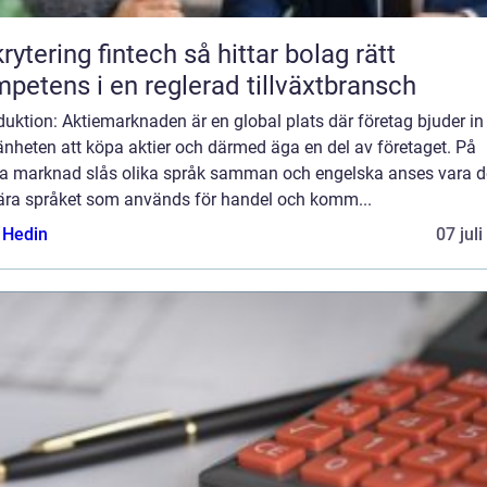
ring fintech så hittar bolag rätt
petens i en reglerad tillväxtbransch
duktion: Aktiemarknaden är en global plats där företag bjuder in
nheten att köpa aktier och därmed äga en del av företaget. På
a marknad slås olika språk samman och engelska anses vara d
ära språket som används för handel och komm...
s Hedin
07 jul