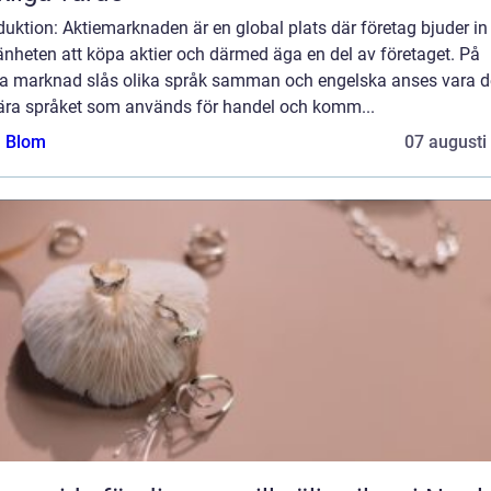
duktion: Aktiemarknaden är en global plats där företag bjuder in
nheten att köpa aktier och därmed äga en del av företaget. På
a marknad slås olika språk samman och engelska anses vara d
ära språket som används för handel och komm...
a Blom
07 augusti