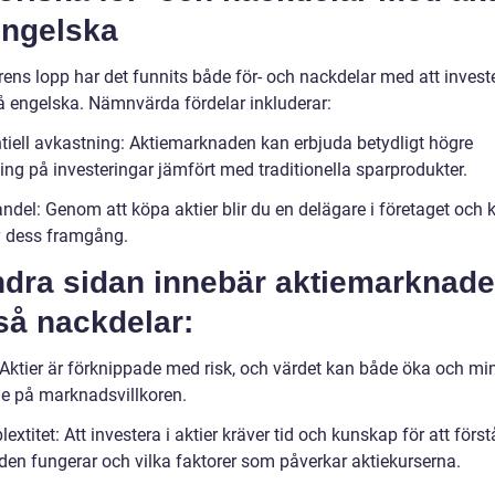
engelska
ens lopp har det funnits både för- och nackdelar med att investe
på engelska. Nämnvärda fördelar inkluderar:
ntiell avkastning: Aktiemarknaden kan erbjuda betydligt högre
ing på investeringar jämfört med traditionella sparprodukter.
ndel: Genom att köpa aktier blir du en delägare i företaget och 
v dess framgång.
ndra sidan innebär aktiemarknad
så nackdelar:
: Aktier är förknippade med risk, och värdet kan både öka och mi
e på marknadsvillkoren.
extitet: Att investera i aktier kräver tid och kunskap för att först
en fungerar och vilka faktorer som påverkar aktiekurserna.