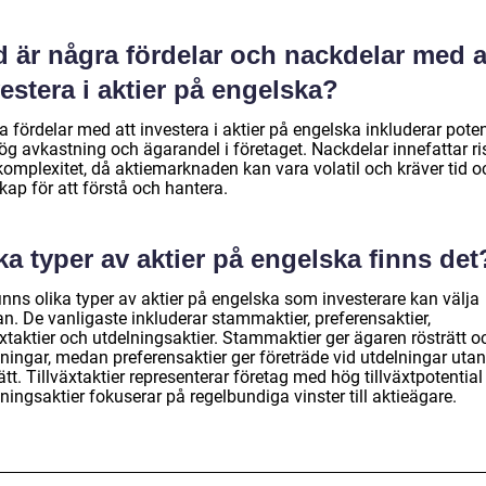
 är några fördelar och nackdelar med a
estera i aktier på engelska?
 fördelar med att investera i aktier på engelska inkluderar poten
ög avkastning och ägarandel i företaget. Nackdelar innefattar ri
komplexitet, då aktiemarknaden kan vara volatil och kräver tid o
ap för att förstå och hantera.
ka typer av aktier på engelska finns det
inns olika typer av aktier på engelska som investerare kan välja
n. De vanligaste inkluderar stammaktier, preferensaktier,
äxtaktier och utdelningsaktier. Stammaktier ger ägaren rösträtt o
ningar, medan preferensaktier ger företräde vid utdelningar utan
ätt. Tillväxtaktier representerar företag med hög tillväxtpotentia
ningsaktier fokuserar på regelbundiga vinster till aktieägare.