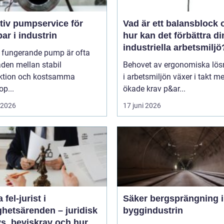
tiv pumpservice för
Vad är ett balansblock 
r i industrin
hur kan det förbättra di
industriella arbetsmiljö
l fungerande pump är ofta
aden mellan stabil
Behovet av ergonomiska lös
ktion och kostsamma
i arbetsmiljön växer i takt m
op...
ökade krav p&ar...
i 2026
17 juni 2026
 fel-jurist i
Säker bergsprängning 
ghetsärenden – juridisk
byggindustrin
s, beviskrav och hur