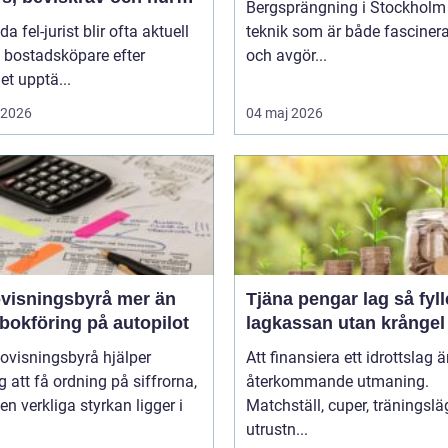
Bergsprängning i Stockholm 
r fördelas vid
da fel-jurist blir ofta aktuell
teknik som är både fasciner
adsköp
 bostadsköpare efter
och avgör...
det upptä...
i 2026
04 maj 2026
sningsbyrå mer än
Tjäna pengar lag så fyller ni
bokföring på autopilot
lagkassan utan krångel
ovisningsbyrå hjälper
Att finansiera ett idrottslag ä
g att få ordning på siffrorna,
återkommande utmaning.
n verkliga styrkan ligger i
Matchställ, cuper, träningsläg
utrustn...