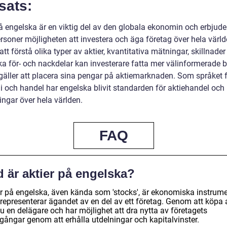
sats:
på engelska är en viktig del av den globala ekonomin och erbjude
rsoner möjligheten att investera och äga företag över hela värld
t förstå olika typer av aktier, kvantitativa mätningar, skillnader
ka för- och nackdelar kan investerare fatta mer välinformerade b
 gäller att placera sina pengar på aktiemarknaden. Som språket 
 och handel har engelska blivit standarden för aktiehandel och
ingar över hela världen.
FAQ
 är aktier på engelska?
er på engelska, även kända som 'stocks', är ekonomiska instrum
representerar ägandet av en del av ett företag. Genom att köpa a
du en delägare och har möjlighet att dra nytta av företagets
gångar genom att erhålla utdelningar och kapitalvinster.