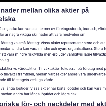
lnader mellan olika aktier på
elska
å engelska kan variera i termer av företagsstorlek, bransch, vär
Här är några viktiga skillnader att vara medveten om:
 företag vs små företag: Vissa aktier representerar stora och et
 medan andra kan vara mindre och nyare organisationer. Stora f
 att vara mindre riskfyllda men erbjuder vanligtvis lägre tillväxt
bolag.
äxtaktier vs värdeaktier: Tillväxtaktier fokuserar på företag med 
bb tillväxt i framtiden, medan värdeaktier anses vara undervärde
nde till företagets verkliga värde.
 vs långa löptider: Vissa aktier har korta löptider och kan vara m
, medan andra har långa löptider och lägre risk.
oriska för- och nackdelar med akt