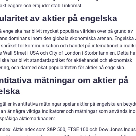
a aktieägare och erbjuder stabil inkomst.
laritet av aktier på engelska
på engelska har blivit mycket populära världen över på grund av
ans dominans inom den globala ekonomiska arenan. Engelska ä
 språket för kommunikation och handel på internationella mark
e Wall Street i USA och City of London i Storbritannien. Detta har
elska har blivit standardspråket för aktiehandel och ekonomisk
ring, och därmed ökat populariteten för aktier på engelska.
titativa mätningar om aktier på
elska
 gäller kvantitativa mätningar spelar aktier på engelska en bety
edan är några viktiga indikatorer och mätningar som används in
språkiga aktiemarknaden:
eindex: Aktieindex som S&P 500, FTSE 100 och Dow Jones Indust