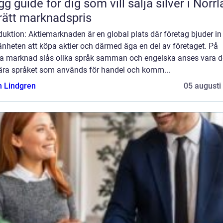
gg guide för dig som vill sälja silver i Norr
l rätt marknadspris
duktion: Aktiemarknaden är en global plats där företag bjuder in
nheten att köpa aktier och därmed äga en del av företaget. På
a marknad slås olika språk samman och engelska anses vara d
ära språket som används för handel och komm...
n Lindgren
05 augusti