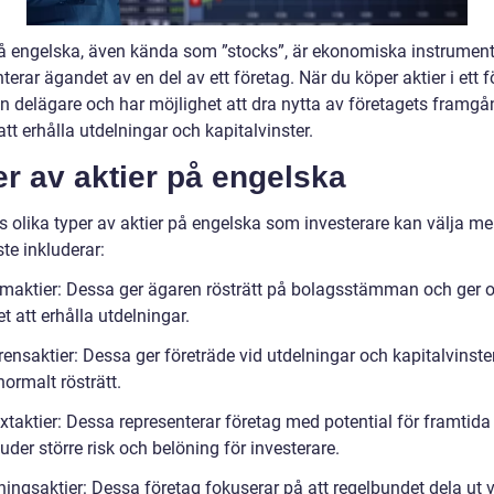
på engelska, även kända som ”stocks”, är ekonomiska instrumen
terar ägandet av en del av ett företag. När du köper aktier i ett 
en delägare och har möjlighet att dra nytta av företagets framgå
t erhålla utdelningar och kapitalvinster.
r av aktier på engelska
s olika typer av aktier på engelska som investerare kan välja me
te inkluderar:
maktier: Dessa ger ägaren rösträtt på bolagsstämman och ger 
t att erhålla utdelningar.
rensaktier: Dessa ger företräde vid utdelningar och kapitalvinste
ormalt rösträtt.
äxtaktier: Dessa representerar företag med potential för framtida 
uder större risk och belöning för investerare.
ningsaktier: Dessa företag fokuserar på att regelbundet dela ut v