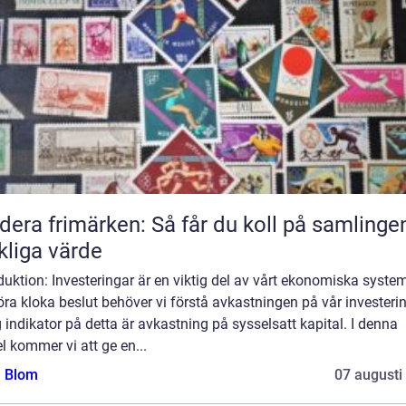
dera frimärken: Så får du koll på samlinge
kliga värde
duktion: Investeringar är en viktig del av vårt ekonomiska system
öra kloka beslut behöver vi förstå avkastningen på vår investeri
g indikator på detta är avkastning på sysselsatt kapital. I denna
el kommer vi att ge en...
a Blom
07 augusti