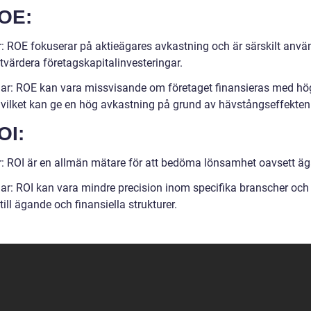
ROE:
r: ROE fokuserar på aktieägares avkastning och är särskilt anvä
utvärdera företagskapitalinvesteringar.
ar: ROE kan vara missvisande om företaget finansieras med hö
, vilket kan ge en hög avkastning på grund av hävstångseffekten
OI:
r: ROI är en allmän mätare för att bedöma lönsamhet oavsett ä
ar: ROI kan vara mindre precision inom specifika branscher och 
ill ägande och finansiella strukturer.