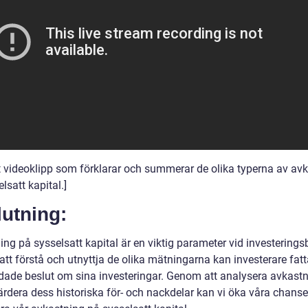
rt videoklipp som förklarar och summerar de olika typerna av av
lsatt kapital.]
utning:
ng på sysselsatt kapital är en viktig parameter vid investerings
tt förstå och utnyttja de olika mätningarna kan investerare fatt
dade beslut om sina investeringar. Genom att analysera avkast
rdera dess historiska för- och nackdelar kan vi öka våra chanser