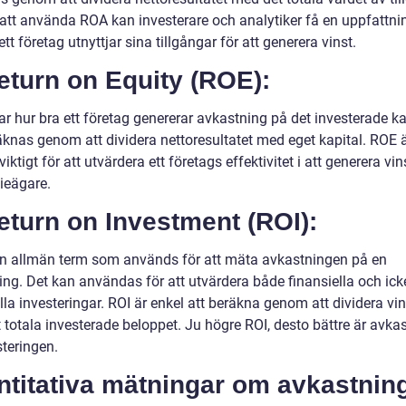
tt använda ROA kan investerare och analytiker få en uppfattn
ett företag utnyttjar sina tillgångar för att generera vinst.
eturn on Equity (ROE):
r hur bra ett företag genererar avkastning på det investerade ka
äknas genom att dividera nettoresultatet med eget kapital. ROE 
viktigt för att utvärdera ett företags effektivitet i att generera vinst
ieägare.
eturn on Investment (ROI):
en allmän term som används för att mäta avkastningen på en
ing. Det kan användas för att utvärdera både finansiella och ick
lla investeringar. ROI är enkel att beräkna genom att dividera vi
 totala investerade beloppet. Ju högre ROI, desto bättre är avka
steringen.
ntitativa mätningar om avkastnin