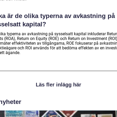
ka är de olika typerna av avkastning på
selsatt kapital?
lika typerna av avkastning på sysselsatt kapital inkluderar Retu
ts (ROA), Return on Equity (ROE) och Return on Investment (ROI)
mäter effektiviteten av tillgångarna, ROE fokuserar på avkastni
aktieägare och ROI används för att bedöma effekten av en invest
ett ägande.
Läs fler inlägg här
 nyheter