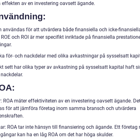
effekten av en investering oavsett ägande.
Användning:
 användas för att utvärdera både finansiella och icke-finansiell
 ROE och ROI är mer specifikt inriktade på finansiella prestation
ingar.
ska för- och nackdelar med olika avkastningar på sysselsatt kapi
kt sett har olika typer av avkastning på sysselsatt kapital haft 
 nackdelar.
ROA:
r: ROA mäter effektiviteten av en investering oavsett ägande. De
s för att jämföra företag inom samma bransch och utvärdera
enskraften.
r: ROA tar inte hänsyn till finansiering och ägande. Ett företag
llgångar kan ha en låg ROA om det har höga skulder.