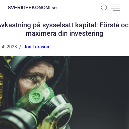
SVERIGEEKONOMI.
se
vkastning på sysselsatt kapital: Förstå o
maximera din investering
sti 2023
Jon Larsson