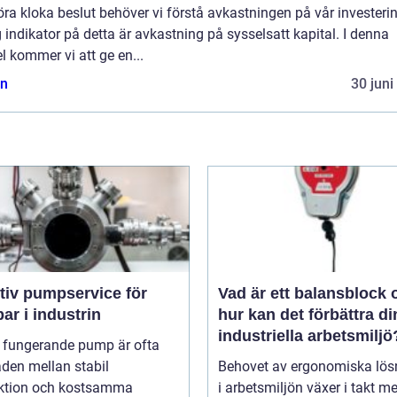
öra kloka beslut behöver vi förstå avkastningen på vår investeri
g indikator på detta är avkastning på sysselsatt kapital. I denna
el kommer vi att ge en...
n
30 juni
tiv pumpservice för
Vad är ett balansblock 
r i industrin
hur kan det förbättra di
industriella arbetsmiljö
l fungerande pump är ofta
aden mellan stabil
Behovet av ergonomiska lös
ktion och kostsamma
i arbetsmiljön växer i takt m