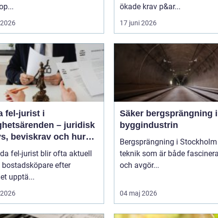
op...
ökade krav p&ar...
i 2026
17 juni 2026
 fel-jurist i
Säker bergsprängning 
ghetsärenden – juridisk
byggindustrin
s, beviskrav och hur
Bergsprängning i Stockholm 
r fördelas vid
da fel-jurist blir ofta aktuell
teknik som är både fasciner
adsköp
 bostadsköpare efter
och avgör...
det upptä...
i 2026
04 maj 2026