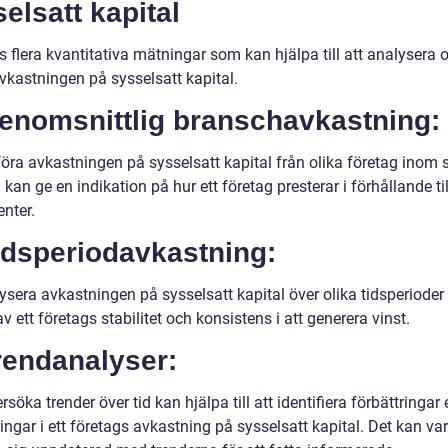
elsatt kapital
s flera kvantitativa mätningar som kan hjälpa till att analysera 
vkastningen på sysselsatt kapital.
Genomsnittlig branschavkastning:
föra avkastningen på sysselsatt kapital från olika företag ino
kan ge en indikation på hur ett företag presterar i förhållande til
nter.
idsperiodavkastning:
ysera avkastningen på sysselsatt kapital över olika tidsperioder
av ett företags stabilitet och konsistens i att generera vinst.
rendanalyser:
rsöka trender över tid kan hjälpa till att identifiera förbättringar e
ngar i ett företags avkastning på sysselsatt kapital. Det kan var