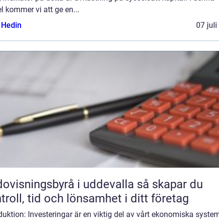
el kommer vi att ge en...
s Hedin
07 jul
visningsbyrå i uddevalla så skapar du
troll, tid och lönsamhet i ditt företag
duktion: Investeringar är en viktig del av vårt ekonomiska system