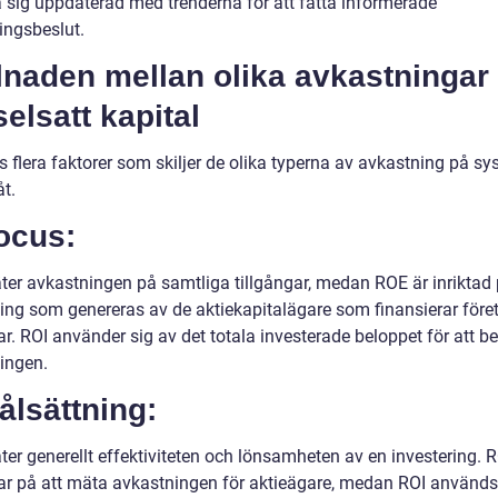
la sig uppdaterad med trenderna för att fatta informerade
ingsbeslut.
lnaden mellan olika avkastningar
elsatt kapital
s flera faktorer som skiljer de olika typerna av avkastning på sy
åt.
ocus:
er avkastningen på samtliga tillgångar, medan ROE är inriktad
ing som genereras av de aktiekapitalägare som finansierar före
ar. ROI använder sig av det totala investerade beloppet för att b
ingen.
ålsättning:
er generellt effektiviteten och lönsamheten av en investering. 
ar på att mäta avkastningen för aktieägare, medan ROI används 