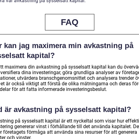
a vår avkastning på sysselsatt kapital.
FAQ
r kan jag maximera min avkastning på
selsatt kapital?
att maximera din avkastning på sysselsatt kapital kan du överv
iversifiera dina investeringar, göra grundliga analyser av företag
tationer, utvärdera branschgenomsnittet och analysera trender ö
Det är också viktigt att förstå de olika mätningarna och deras för
elar för att fatta informerade investeringsbeslut.
 är avkastning på sysselsatt kapital?
tning på sysselsatt kapital är ett nyckeltal som visar hur effekt
tering genererar vinst i förhållande till det använda kapitalet. De
r företagets förmåga att använda sina resurser för att generera
ter och vinster.