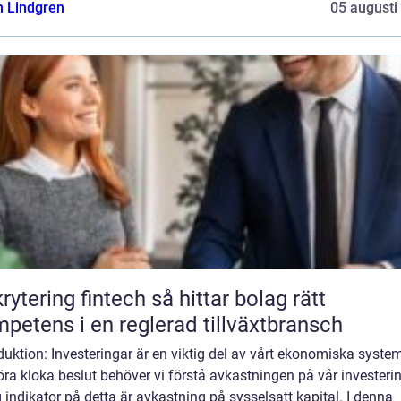
n Lindgren
05 augusti
ring fintech så hittar bolag rätt
petens i en reglerad tillväxtbransch
duktion: Investeringar är en viktig del av vårt ekonomiska system
öra kloka beslut behöver vi förstå avkastningen på vår investeri
g indikator på detta är avkastning på sysselsatt kapital. I denna