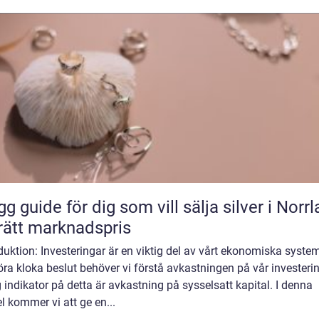
gg guide för dig som vill sälja silver i Norr
l rätt marknadspris
duktion: Investeringar är en viktig del av vårt ekonomiska system
öra kloka beslut behöver vi förstå avkastningen på vår investeri
g indikator på detta är avkastning på sysselsatt kapital. I denna
el kommer vi att ge en...