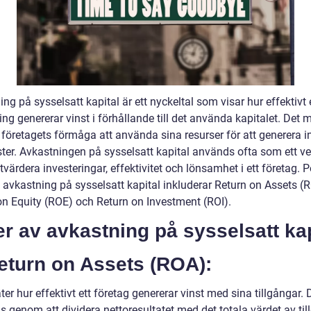
ng på sysselsatt kapital är ett nyckeltal som visar hur effektivt
ing genererar vinst i förhållande till det använda kapitalet. Det 
företagets förmåga att använda sina resurser för att generera i
ster. Avkastningen på sysselsatt kapital används ofta som ett ve
utvärdera investeringar, effektivitet och lönsamhet i ett företag. 
v avkastning på sysselsatt kapital inkluderar Return on Assets (
on Equity (ROE) och Return on Investment (ROI).
r av avkastning på sysselsatt kap
eturn on Assets (ROA):
r hur effektivt ett företag genererar vinst med sina tillgångar. 
 genom att dividera nettoresultatet med det totala värdet av til