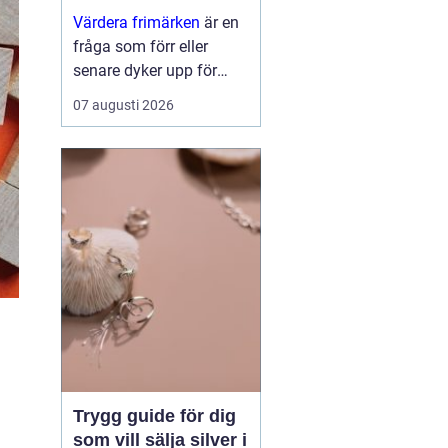
värde
Värdera frimärken
är en
fråga som förr eller
senare dyker upp för
många samlare, arvingar
07 augusti 2026
eller säljare. Ofta
handlar det om en låda
från en äldre ...
Trygg guide för dig
som vill sälja silver i