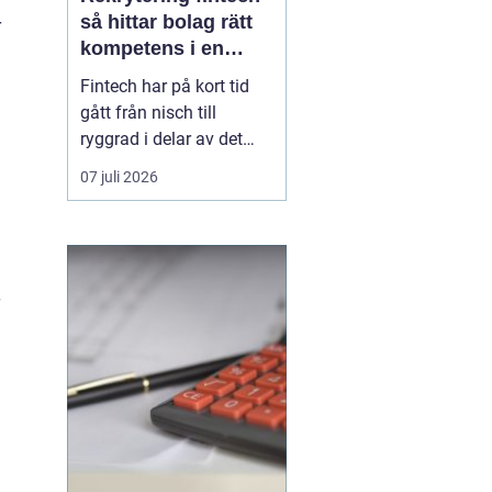
så hittar bolag rätt
r
kompetens i en
reglerad
Fintech har på kort tid
tillväxtbransch
gått från nisch till
ryggrad i delar av det
finansiella ekosystemet.
07 juli 2026
Betallösningar, digitala
banker, regtech,
försäkringsteknik och
krypto utmanar
etablerade strukturer
samtidigt som reglering,
cybersäkerhet och
riskhanterin...