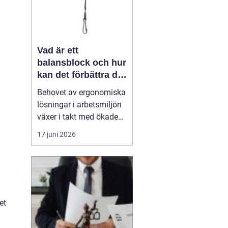
Vad är ett
balansblock och hur
kan det förbättra din
industriella
Behovet av ergonomiska
arbetsmiljö?
lösningar i arbetsmiljön
växer i takt med ökade
krav på effektivitet och
17 juni 2026
produktivitet. En av de
smidigaste och mest
effektiva produkterna
som kan hjälpa inom
detta område är ett
balans...
et