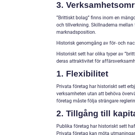
3. Verksamhetsom
”Brittiskt bolag” finns inom en mängd
och tillverkning. Skillnaderna mella
marknadsposition.
Historisk genomgång av för- och nack
Historiskt sett har olika typer av ”br
deras attraktivitet för affärsverksamh
1. Flexibilitet
Privata företag har historiskt sett erbj
verksamheten utan att behöva överväg
företag måste följa strängare regleri
2. Tillgång till kapit
Publika företag har historiskt sett ha
Privata företag kan möta utmaningar n