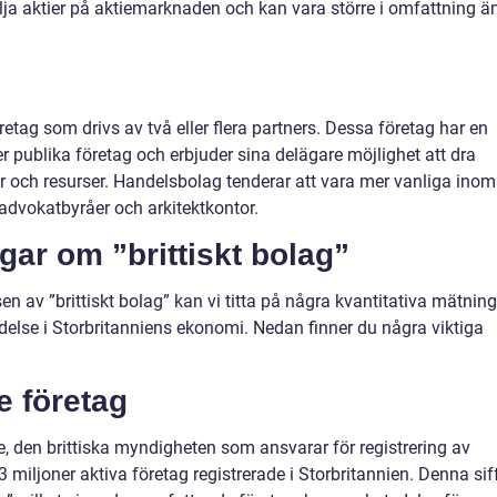
lja aktier på aktiemarknaden och kan vara större i omfattning ä
etag som drivs av två eller flera partners. Dessa företag har en
er publika företag och erbjuder sina delägare möjlighet att dra
 och resurser. Handelsbolag tenderar att vara mer vanliga inom
advokatbyråer och arkitektkontor.
gar om ”brittiskt bolag”
en av ”brittiskt bolag” kan vi titta på några kvantitativa mätnin
else i Storbritanniens ekonomi. Nedan finner du några viktiga
e företag
e, den brittiska myndigheten som ansvarar för registrering av
 miljoner aktiva företag registrerade i Storbritannien. Denna sif