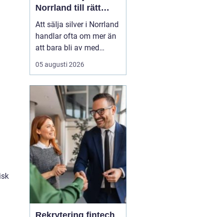
Norrland till rätt
marknadspris
Att sälja silver i Norrland
handlar ofta om mer än
att bara bli av med
gamla bestick eller mynt.
05 augusti 2026
För många i regionen är
det ett smart sätt att
frigöra pengar ur
föremål som legat
oanvända i lå...
isk
Rekrytering fintech