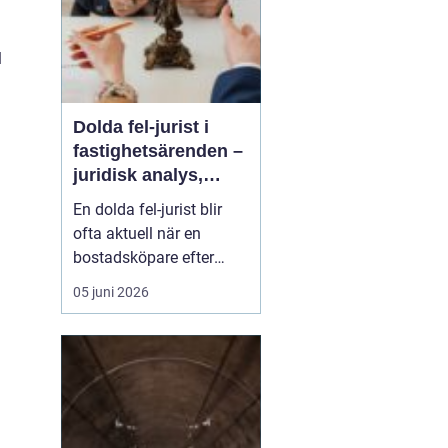
l
Dolda fel-jurist i
fastighetsärenden –
juridisk analys,
beviskrav och hur
En dolda fel-jurist blir
ansvar fördelas vid
ofta aktuell när en
bostadsköp
bostadsköpare efter
tillträdet upptäcker
05 juni 2026
brister som inte varit
synliga vid köpet. Det
kan handla om fukt i
konstruktioner, felaktigt
utförda renoveringar
.
eller tekniska probl...