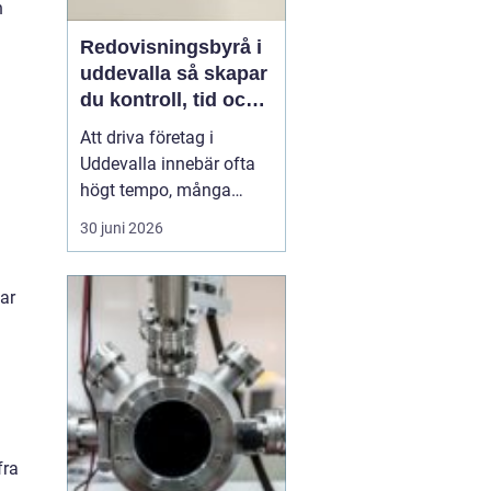
n
Redovisningsbyrå i
uddevalla så skapar
du kontroll, tid och
lönsamhet i ditt
Att driva företag i
företag
Uddevalla innebär ofta
högt tempo, många
hattar på huvudet och en
30 juni 2026
ständig balansgång
mellan kundarbete och
administration. När
gar
bokföring, löner och
deklarationer börjar ta
mer tid än affärerna, blir
en professionell partner
en vik...
fra