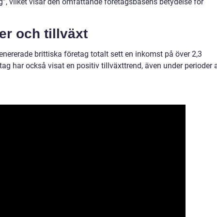
lag”, vilket visar den omfattande företagsbasens betydelse för
r och tillväxt
genererade brittiska företag totalt sett en inkomst på över 2,3
ag har också visat en positiv tillväxttrend, även under perioder 