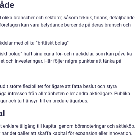
råde
 olika branscher och sektorer, såsom teknik, finans, detaljhande
n företagen kan vara betydande beroende på deras bransch och
delar med olika ”brittiskt bolag”
ittiskt bolag” haft sina egna för- och nackdelar, som kan påverka
et och investeringar. Här följer några punkter att tänka på:
udit större flexibilitet för ägare att fatta beslut och styra
a intressen från allmänheten eller andra aktieägare. Publika
ngar och ta hänsyn till en bredare ägarbas.
al
ft enklare tillgång till kapital genom börsnoteringar och aktieköp
är det gäller att skaffa kapital för expansion eller innovation.