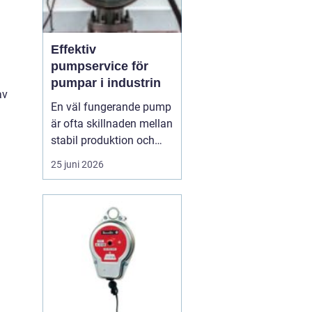
Effektiv
pumpservice för
pumpar i industrin
av
En väl fungerande pump
är ofta skillnaden mellan
stabil produktion och
kostsamma driftstopp.
25 juni 2026
Trots det hamnar service
och underhåll av pumpar
lätt längst ner på
attgöralistan. När trycket
är högt oc...