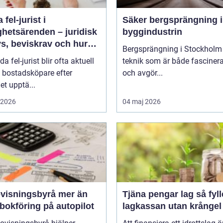
 fel-jurist i
Säker bergsprängning 
ghetsärenden – juridisk
byggindustrin
s, beviskrav och hur
Bergsprängning i Stockholm 
r fördelas vid
da fel-jurist blir ofta aktuell
teknik som är både fasciner
adsköp
 bostadsköpare efter
och avgör...
det upptä...
i 2026
04 maj 2026
sningsbyrå mer än
Tjäna pengar lag så fyller ni
bokföring på autopilot
lagkassan utan krångel