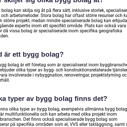
bolag kan skilja sig åt på flera sätt, inklusive storlek, specialiser
 och arbetsmetoder. Stora bolag har oftast större resurser och k
an större projekt, medan mindre specialiserade bolag kan erbjud
gående expertis inom ett specifikt område. Plats kan också vara
or då vissa bolag är specialiserade inom specifika geografiska
den.
d är ett bygg bolag?
bygg bolag är ett företag som är specialiserat inom byggbransch
rbjuder olika typer av bygg- och konstruktionsrelaterade tjänste
vara involverade i nybyggnation, renoveringar, projektstyrning o
håll.
ka typer av bygg bolag finns det?
finns olika typer av bygg bolag, exempelvis allmänna bygg bola
är multifunktionella och kan arbeta med olika projekt inom
branschen. Det finns också specialiserade bygg bolag som
serar på specifika områden som el, VVS eller takläggning, samt 