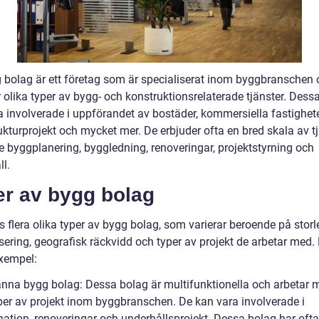
g bolag är ett företag som är specialiserat inom byggbranschen
 olika typer av bygg- och konstruktionsrelaterade tjänster. Dess
a involverade i uppförandet av bostäder, kommersiella fastighete
ukturprojekt och mycket mer. De erbjuder ofta en bred skala av tj
e byggplanering, byggledning, renoveringar, projektstyrning och
l.
er av bygg bolag
s flera olika typer av bygg bolag, som varierar beroende på storl
sering, geografisk räckvidd och typer av projekt de arbetar med. 
xempel:
änna bygg bolag: Dessa bolag är multifunktionella och arbetar 
yper av projekt inom byggbranschen. De kan vara involverade i
ation, renoveringar och underhållsprojekt. Dessa bolag har ofta