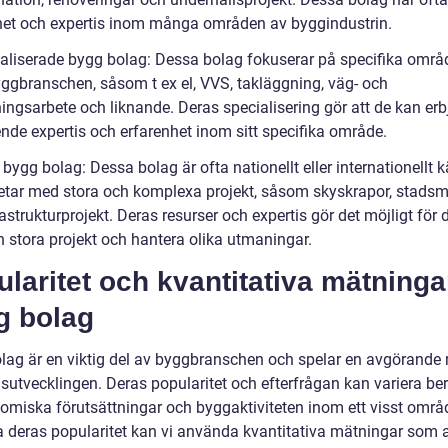
het och expertis inom många områden av byggindustrin.
ialiserade bygg bolag: Dessa bolag fokuserar på specifika omr
ggbranschen, såsom t ex el, VVS, takläggning, väg- och
ingsarbete och liknande. Deras specialisering gör att de kan er
nde expertis och erfarenhet inom sitt specifika område.
 bygg bolag: Dessa bolag är ofta nationellt eller internationellt 
etar med stora och komplexa projekt, såsom skyskrapor, stads
astrukturprojekt. Deras resurser och expertis gör det möjligt för 
n stora projekt och hantera olika utmaningar.
laritet och kvantitativa mätninga
g bolag
lag är en viktig del av byggbranschen och spelar en avgörande ro
sutvecklingen. Deras popularitet och efterfrågan kan variera be
omiska förutsättningar och byggaktiviteten inom ett visst områ
a deras popularitet kan vi använda kvantitativa mätningar som a