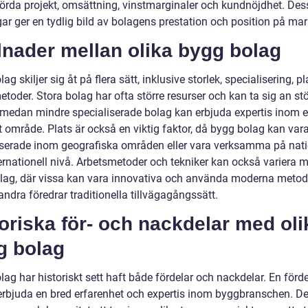
rda projekt, omsättning, vinstmarginaler och kundnöjdhet. Des
ar ger en tydlig bild av bolagens prestation och position på ma
lnader mellan olika bygg bolag
ag skiljer sig åt på flera sätt, inklusive storlek, specialisering, p
toder. Stora bolag har ofta större resurser och kan ta sig an stö
, medan mindre specialiserade bolag kan erbjuda expertis inom e
t område. Plats är också en viktig faktor, då bygg bolag kan var
iserade inom geografiska områden eller vara verksamma på nati
ternationell nivå. Arbetsmetoder och tekniker kan också variera 
olag, där vissa kan vara innovativa och använda moderna metod
ndra föredrar traditionella tillvägagångssätt.
oriska för- och nackdelar med oli
g bolag
ag har historiskt sett haft både fördelar och nackdelar. En fördel
erbjuda en bred erfarenhet och expertis inom byggbranschen. De