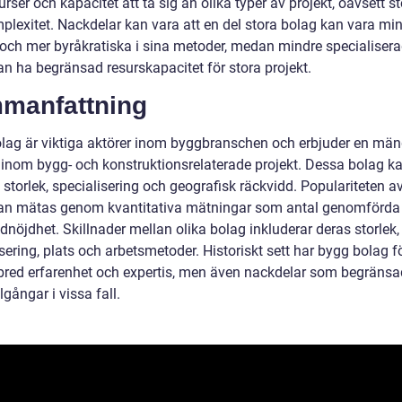
urser och kapacitet att ta sig an olika typer av projekt, oavsett st
plexitet. Nackdelar kan vara att en del stora bolag kan vara mi
a och mer byråkratiska i sina metoder, medan mindre specialiser
an ha begränsad resurskapacitet för stora projekt.
manfattning
lag är viktiga aktörer inom byggbranschen och erbjuder en män
r inom bygg- och konstruktionsrelaterade projekt. Dessa bolag k
i storlek, specialisering och geografisk räckvidd. Populariteten 
an mätas genom kvantitativa mätningar som antal genomförda 
nöjdhet. Skillnader mellan olika bolag inkluderar deras storlek,
sering, plats och arbetsmetoder. Historiskt sett har bygg bolag f
red erfarenhet och expertis, men även nackdelar som begränsa
llgångar i vissa fall.