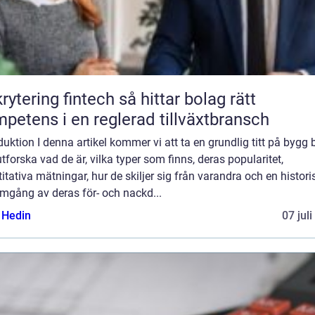
ring fintech så hittar bolag rätt
petens i en reglerad tillväxtbransch
duktion I denna artikel kommer vi att ta en grundlig titt på bygg 
tforska vad de är, vilka typer som finns, deras popularitet,
itativa mätningar, hur de skiljer sig från varandra och en histori
mgång av deras för- och nackd...
s Hedin
07 jul