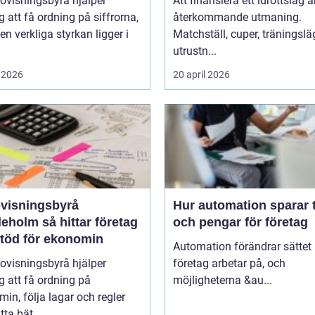
ovisningsbyrå hjälper
Att finansiera ett idrottslag ä
g att få ordning på siffrorna,
återkommande utmaning.
n verkliga styrkan ligger i
Matchställ, cuper, träningsläg
utrustn...
 2026
20 april 2026
visningsbyrå
Hur automation sparar 
så hittar företag
och pengar för företag
stöd för ekonomin
Automation förändrar sättet
ovisningsbyrå hjälper
företag arbetar på, och
g att få ordning på
möjligheterna &au...
in, följa lagar och regler
tta bät...