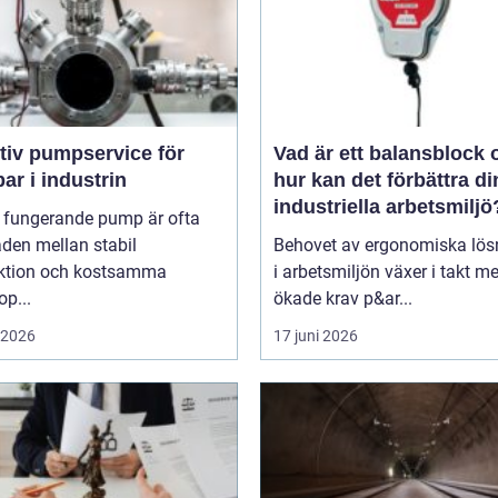
tiv pumpservice för
Vad är ett balansblock 
r i industrin
hur kan det förbättra di
industriella arbetsmiljö
l fungerande pump är ofta
aden mellan stabil
Behovet av ergonomiska lös
ktion och kostsamma
i arbetsmiljön växer i takt m
op...
ökade krav p&ar...
i 2026
17 juni 2026