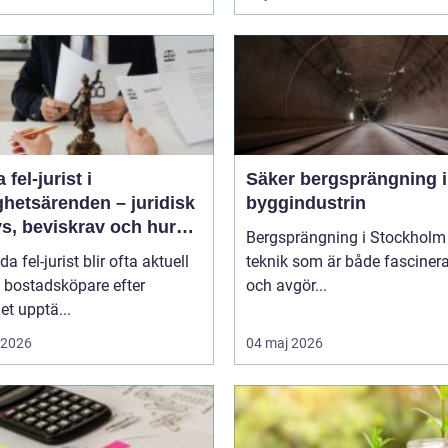
 fel-jurist i
Säker bergsprängning 
ghetsärenden – juridisk
byggindustrin
s, beviskrav och hur
Bergsprängning i Stockholm 
r fördelas vid
da fel-jurist blir ofta aktuell
teknik som är både fasciner
adsköp
 bostadsköpare efter
och avgör...
det upptä...
i 2026
04 maj 2026