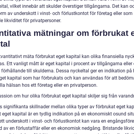
ital, vilket innebär att skulder överstiger tillgångarna. Det kan 
orm av underskott i vinst- och förlustkontot för företag eller som
e likviditet för privatpersoner.
titativa mätningar om förbrukat 
tal
kvantitativt mäta förbrukat eget kapital kan olika finansiella nyck
. Ett vanligt mått är eget kapital i procent av tillgångarna eller
i förhållande till skulderna. Dessa nyckeltal ger en indikation på 
eget kapital som har förbrukats och kan användas för att bedöm
lla hälsan hos ett företag eller en privatperson.
ssion om hur olika förbrukat eget kapital skiljer sig från varand
s signifikanta skillnader mellan olika typer av förbrukat eget kap
 eget kapital är en tydlig indikation på en ekonomiskt osund sit
tt underskott i vinst- och förlustkontot kan vara en engångsföre
 av en förlustaffär eller en ekonomisk nedgång. Bristande likvid