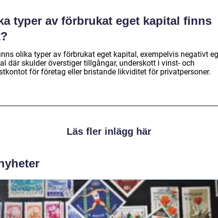
ka typer av förbrukat eget kapital finns
t?
inns olika typer av förbrukat eget kapital, exempelvis negativt e
al där skulder överstiger tillgångar, underskott i vinst- och
stkontot för företag eller bristande likviditet för privatpersoner.
Läs fler inlägg här
 nyheter