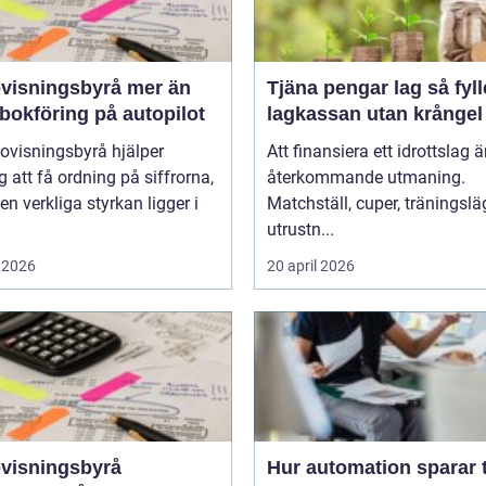
sningsbyrå mer än
Tjäna pengar lag så fyller ni
bokföring på autopilot
lagkassan utan krångel
ovisningsbyrå hjälper
Att finansiera ett idrottslag ä
g att få ordning på siffrorna,
återkommande utmaning.
n verkliga styrkan ligger i
Matchställ, cuper, träningsläg
utrustn...
 2026
20 april 2026
visningsbyrå
Hur automation sparar 