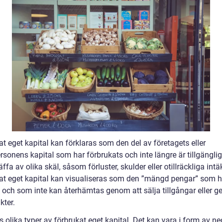
t eget kapital kan förklaras som den del av företagets eller
rsonens kapital som har förbrukats och inte längre är tillgänglig
äffa av olika skäl, såsom förluster, skulder eller otillräckliga intäk
at eget kapital kan visualiseras som den ”mängd pengar” som h
d och som inte kan återhämtas genom att sälja tillgångar eller g
kter.
s olika typer av förbrukat eget kapital. Det kan vara i form av ne