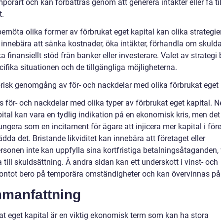
porärt och kan förbättras genom att generera intäkter eller få ti
t.
bemöta olika former av förbrukat eget kapital kan olika strategier
 innebära att sänka kostnader, öka intäkter, förhandla om skulda
ka finansiellt stöd från banker eller investerare. Valet av strategi
ifika situationen och de tillgängliga möjligheterna.
orisk genomgång av för- och nackdelar med olika förbrukat eget 
s för- och nackdelar med olika typer av förbrukat eget kapital. N
ital kan vara en tydlig indikation på en ekonomisk kris, men det
ngera som en incitament för ägare att injicera mer kapital i för
rädda det. Bristande likviditet kan innebära att företaget eller
rsonen inte kan uppfylla sina kortfristiga betalningsåtaganden, 
 till skuldsättning. Å andra sidan kan ett underskott i vinst- och
kontot bero på temporära omständigheter och kan övervinnas på 
manfattning
at eget kapital är en viktig ekonomisk term som kan ha stora