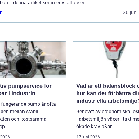
tion. I denna artikel kommer vi att ge en...
n
30 juni
tiv pumpservice för
Vad är ett balansblock 
r i industrin
hur kan det förbättra di
industriella arbetsmiljö
l fungerande pump är ofta
aden mellan stabil
Behovet av ergonomiska lös
ktion och kostsamma
i arbetsmiljön växer i takt m
op...
ökade krav p&ar...
i 2026
17 juni 2026