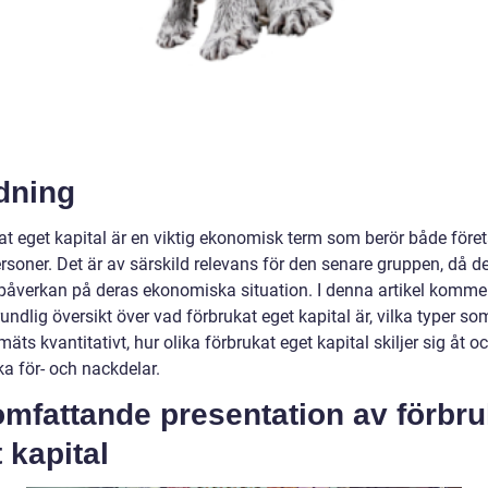
dning
at eget kapital är en viktig ekonomisk term som berör både före
rsoner. Det är av särskild relevans för den senare gruppen, då d
 påverkan på deras ekonomiska situation. I denna artikel kommer
undlig översikt över vad förbrukat eget kapital är, vilka typer som
mäts kvantitativt, hur olika förbrukat eget kapital skiljer sig åt o
ka för- och nackdelar.
mfattande presentation av förbru
 kapital