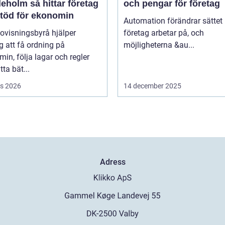
så hittar företag
och pengar för företag
stöd för ekonomin
Automation förändrar sättet
ovisningsbyrå hjälper
företag arbetar på, och
g att få ordning på
möjligheterna &au...
in, följa lagar och regler
tta bät...
s 2026
14 december 2025
Adress