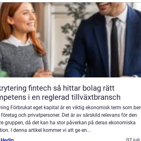
ring fintech så hittar bolag rätt
petens i en reglerad tillväxtbransch
ning Förbrukat eget kapital är en viktig ekonomisk term som ber
företag och privatpersoner. Det är av särskild relevans för den
re gruppen, då det kan ha stor påverkan på deras ekonomiska
tion. I denna artikel kommer vi att ge en...
s Hedin
07 jul