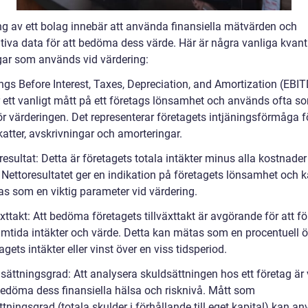
ng av ett bolag innebär att använda finansiella mätvärden och
ativa data för att bedöma dess värde. Här är några vanliga kvant
ar som används vid värdering:
ngs Before Interest, Taxes, Depreciation, and Amortization (EBIT
r ett vanligt mått på ett företags lönsamhet och används ofta s
ör värderingen. Det representerar företagets intjäningsförmåga f
katter, avskrivningar och amorteringar.
resultat: Detta är företagets totala intäkter minus alla kostnade
. Nettoresultatet ger en indikation på företagets lönsamhet och 
s som en viktig parameter vid värdering.
äxttakt: Att bedöma företagets tillväxttakt är avgörande för att f
amtida intäkter och värde. Detta kan mätas som en procentuell 
agets intäkter eller vinst över en viss tidsperiod.
sättningsgrad: Att analysera skuldsättningen hos ett företag är v
 bedöma dess finansiella hälsa och risknivå. Mått som
tningsgrad (totala skulder i förhållande till eget kapital) kan a