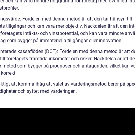
er och kan vara mindre noggranna för företag med ovanliga int
stprofiler.
gångsvärde: Fördelen med denna metod är att den tar hänsyn till
ts tillgångar och kan vara mer objektiv. Nackdelen är att den int
 företagets intäkts- och vinstpotential, och kan vara mindre anv
tag som bygger på immateriella tillgångar eller innovation.
onterade kassaflöden (DCF): Fördelen med denna metod är att de
ill företagets framtida inkomster och risker. Nackdelen är att de
 metod som bygger på prognoser och antaganden, vilket kan va
 korrekt.
iktigt att komma ihåg att valet av värderingsmetod beror på spec
igheter och syftet med värderingen.