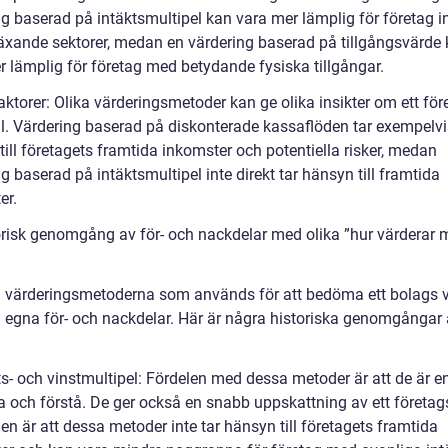
ng baserad på intäktsmultipel kan vara mer lämplig för företag 
xande sektorer, medan en värdering baserad på tillgångsvärde
r lämplig för företag med betydande fysiska tillgångar.
aktorer: Olika värderingsmetoder kan ge olika insikter om ett för
fil. Värdering baserad på diskonterade kassaflöden tar exempelvi
ill företagets framtida inkomster och potentiella risker, medan
g baserad på intäktsmultipel inte direkt tar hänsyn till framtida
er.
orisk genomgång av för- och nackdelar med olika ”hur värderar 
a värderingsmetoderna som används för att bedöma ett bolags 
a egna för- och nackdelar. Här är några historiska genomgångar
ts- och vinstmultipel: Fördelen med dessa metoder är att de är en
 och förstå. De ger också en snabb uppskattning av ett företag
n är att dessa metoder inte tar hänsyn till företagets framtida