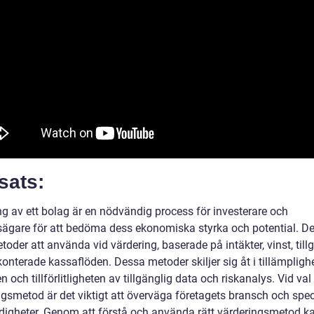
sats:
ng av ett bolag är en nödvändig process för investerare och
sägare för att bedöma dess ekonomiska styrka och potential. De
toder att använda vid värdering, baserade på intäkter, vinst, til
onterade kassaflöden. Dessa metoder skiljer sig åt i tillämplighe
och tillförlitligheten av tillgänglig data och riskanalys. Vid val
ngsmetod är det viktigt att överväga företagets bransch och spec
igheter. Genom att förstå och använda rätt värderingsmetod k