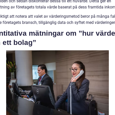
den och sedan diskonterar dessa till ett nuvärde. Detta ger en
tning av företagets totala värde baserat på dess framtida inkom
iktigt att notera att valet av värderingsmetod beror på många fak
e företagets bransch, tillgänglig data och syftet med värderinge
titativa mätningar om ”hur värde
 ett bolag”