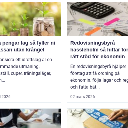
ngar lag så fyller ni
Redovisningsbyrå
assan utan krångel
hässleholm så hittar företag
rätt stöd för ekonomin
nansiera ett idrottslag är en
ommande utmaning.
En redovisningsbyrå hjälper
täll, cuper, träningsläger,
företag att få ordning på
...
ekonomin, följa lagar och reg
och fatta bät...
l 2026
02 mars 2026