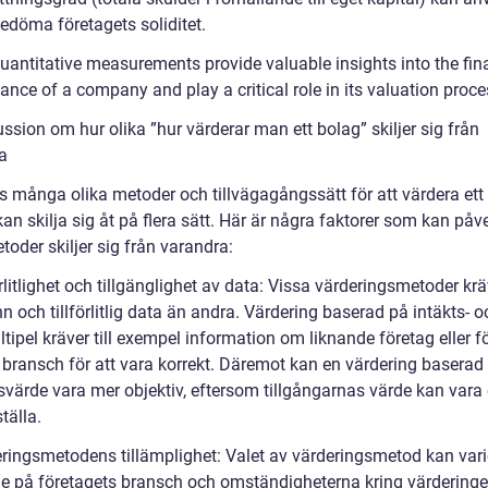
bedöma företagets soliditet.
uantitative measurements provide valuable insights into the fin
nce of a company and play a critical role in its valuation proce
ssion om hur olika ”hur värderar man ett bolag” skiljer sig från
a
ns många olika metoder och tillvägagångssätt för att värdera ett
an skilja sig åt på flera sätt. Här är några faktorer som kan påv
toder skiljer sig från varandra:
örlitlighet och tillgänglighet av data: Vissa värderingsmetoder kr
 och tillförlitlig data än andra. Värdering baserad på intäkts- o
tipel kräver till exempel information om liknande företag eller fö
ransch för att vara korrekt. Däremot kan en värdering baserad
gsvärde vara mer objektiv, eftersom tillgångarnas värde kan vara
ställa.
eringsmetodens tillämplighet: Valet av värderingsmetod kan vari
e på företagets bransch och omständigheterna kring värderinge