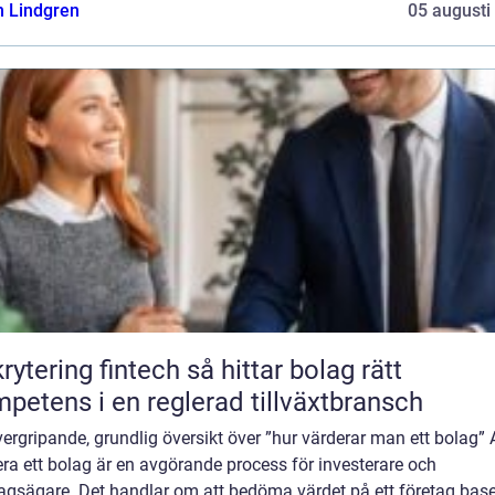
n Lindgren
05 augusti
ring fintech så hittar bolag rätt
petens i en reglerad tillväxtbransch
ergripande, grundlig översikt över ”hur värderar man ett bolag” 
ra ett bolag är en avgörande process för investerare och
tagsägare. Det handlar om att bedöma värdet på ett företag base