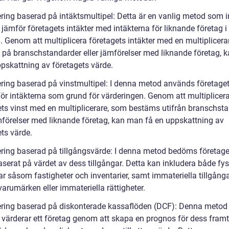
ering baserad på intäktsmultipel: Detta är en vanlig metod som 
 jämför företagets intäkter med intäkterna för liknande företag
. Genom att multiplicera företagets intäkter med en multiplicera
 på branschstandarder eller jämförelser med liknande företag, 
ppskattning av företagets värde.
ering baserad på vinstmultipel: I denna metod används företaget
 för intäkterna som grund för värderingen. Genom att multiplicer
ets vinst med en multiplicerare, som bestäms utifrån branschst
ämförelser med liknande företag, kan man få en uppskattning av
ts värde.
ering baserad på tillgångsvärde: I denna metod bedöms företage
aserat på värdet av dess tillgångar. Detta kan inkludera både fy
ar såsom fastigheter och inventarier, samt immateriella tillgång
arumärken eller immateriella rättigheter.
ering baserad på diskonterade kassaflöden (DCF): Denna metod
 värderar ett företag genom att skapa en prognos för dess fram