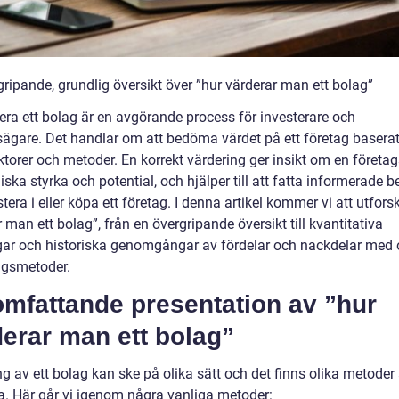
ripande, grundlig översikt över ”hur värderar man ett bolag”
era ett bolag är en avgörande process för investerare och
sägare. Det handlar om att bedöma värdet på ett företag basera
ktorer och metoder. En korrekt värdering ger insikt om en företa
ka styrka och potential, och hjälper till att fatta informerade 
stera i eller köpa ett företag. I denna artikel kommer vi att utfors
 man ett bolag”, från en övergripande översikt till kvantitativa
ar och historiska genomgångar av fördelar och nackdelar med 
ngsmetoder.
omfattande presentation av ”hur
erar man ett bolag”
g av ett bolag kan ske på olika sätt och det finns olika metoder 
. Här går vi igenom några vanliga metoder: