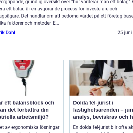
ergripande, grundlig översikt över ”hur värderar man ett bolag” 
ra ett bolag är en avgörande process för investerare och
tagsägare. Det handlar om att bedöma värdet på ett företag base
ika faktorer och metoder. E...
rik Dahl
25 juni
r ett balansblock och
Dolda fel-jurist i
an det förbättra din
fastighetsärenden – jur
triella arbetsmiljö?
analys, beviskrav och 
ansvar fördelas vid
et av ergonomiska lösningar
En dolda fel-jurist blir ofta ak
bostadsköp