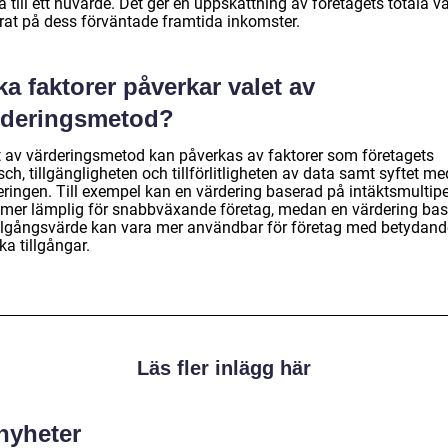
 till ett nuvärde. Det ger en uppskattning av företagets totala v
rat på dess förväntade framtida inkomster.
ka faktorer påverkar valet av
rderingsmetod?
t av värderingsmetod kan påverkas av faktorer som företagets
ch, tillgängligheten och tillförlitligheten av data samt syftet me
eringen. Till exempel kan en värdering baserad på intäktsmultipe
 mer lämplig för snabbväxande företag, medan en värdering ba
illgångsvärde kan vara mer användbar för företag med betydand
ka tillgångar.
Läs fler inlägg här
 nyheter