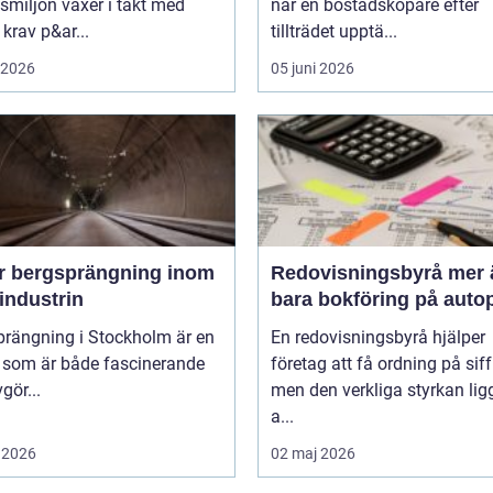
tsmiljön växer i takt med
när en bostadsköpare efter
krav p&ar...
tillträdet upptä...
i 2026
05 juni 2026
r bergsprängning inom
Redovisningsbyrå mer än
industrin
bara bokföring på autop
prängning i Stockholm är en
En redovisningsbyrå hjälper
k som är både fascinerande
företag att få ordning på siff
gör...
men den verkliga styrkan ligg
a...
 2026
02 maj 2026