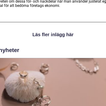
eten om dessa för- och nackdelar när man använder justerat eg
tal för att bedöma företags ekonomi.
Läs fler inlägg här
 nyheter