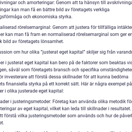
rivningar och amorteringar: Genom att ta hänsyn till avskrivning
ingar kan man få en bättre bild av företagets verkliga
ngsförmåga och ekonomiska styrka.
liserad rörelsemarginal: Genom att justera för tillfälliga intäkte
er kan man få fram en normaliserad rörelsemarginal som ger e
sk bild av företagets lönsamhet.
ssion om hur olika ”justerat eget kapital” skiljer sig från varand
er i justerat eget kapital kan bero på de faktorer som beaktas vi
ngen, såväl som företagets bransch och specifika omständigheter
för investerare att förstå dessa skillnader för att kunna bedöma
ts finansiella styrka på ett korrekt sätt. Här är några exempel på
er i olika justerade eget kapital:
nader i justeringsmetoder: Företag kan använda olika metodik för
teringar av eget kapital, vilket kan leda till skillnader i resultatet.
 att förstå vilka justeringsmetoder som används och hur de påver
et.