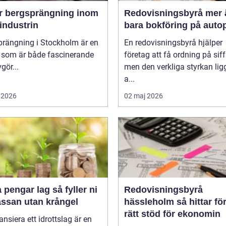
r bergsprängning inom
Redovisningsbyrå mer än
industrin
bara bokföring på autop
prängning i Stockholm är en
En redovisningsbyrå hjälper
k som är både fascinerande
företag att få ordning på siff
gör...
men den verkliga styrkan ligg
a...
 2026
02 maj 2026
ngar lag så fyller ni
Redovisningsbyrå
assan utan krångel
hässleholm så hittar företag
rätt stöd för ekonomin
nansiera ett idrottslag är en