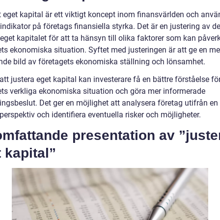
t eget kapital är ett viktigt koncept inom finansvärlden och anv
ndikator på företags finansiella styrka. Det är en justering av de
eget kapitalet för att ta hänsyn till olika faktorer som kan påver
ets ekonomiska situation. Syftet med justeringen är att ge en me
ande bild av företagets ekonomiska ställning och lönsamhet.
t justera eget kapital kan investerare få en bättre förståelse fö
ets verkliga ekonomiska situation och göra mer informerade
ingsbeslut. Det ger en möjlighet att analysera företag utifrån en
 perspektiv och identifiera eventuella risker och möjligheter.
mfattande presentation av ”juste
 kapital”