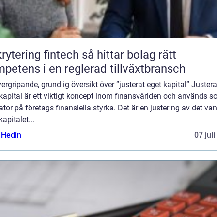
ring fintech så hittar bolag rätt
petens i en reglerad tillväxtbransch
ergripande, grundlig översikt över ”justerat eget kapital” Justera
kapital är ett viktigt koncept inom finansvärlden och används 
ator på företags finansiella styrka. Det är en justering av det van
kapitalet...
s Hedin
07 jul