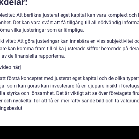
kdelar:
exitet: Att beräkna justerat eget kapital kan vara komplext och 
het. Det kan vara svårt att få tillgång till all nödvändig inform
öma vilka justeringar som är lämpliga.
ktivitet: Att göra justeringar kan innebära en viss subjektivitet o
rare kan komma fram till olika justerade siffror beroende på der
 av de finansiella rapporterna.
video här]
tt förstå konceptet med justerat eget kapital och de olika typer
gar som kan göras kan investerare få en djupare insikt i företag
lla styrka och lönsamhet. Det är viktigt att se över företagets fin
r och nyckeltal för att få en mer rättvisande bild och ta välgru
ingsbeslut.