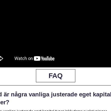
FAQ
 är några vanliga justerade eget kapital
per?