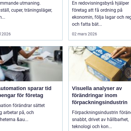
ommande utmaning.
En redovisningsbyrå hjälper
täll, cuper, träningsläger,
företag att få ordning på
...
ekonomin, följa lagar och reg
och fatta bät...
l 2026
02 mars 2026
utomation sparar tid
Visuella analyser av
engar för företag
förändringar inom
förpackningsindustrin
tion förändrar sättet
g arbetar på, och
Förpackningsindustrin förän
heterna &au...
snabbt, drivet av hållbarhet,
teknologi och kon...