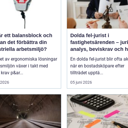
r ett balansblock och
Dolda fel-jurist i
an det förbättra din
fastighetsärenden – jur
triella arbetsmiljö?
analys, beviskrav och 
ansvar fördelas vid
et av ergonomiska lösningar
En dolda fel-jurist blir ofta ak
bostadsköp
tsmiljön växer i takt med
när en bostadsköpare efter
krav p&ar...
tillträdet upptä...
i 2026
05 juni 2026