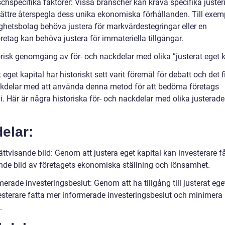
chspecifika faktorer: Vissa branscher kan kräva specifika juster
 bättre återspegla dess unika ekonomiska förhållanden. Till exem
ighetsbolag behöva justera för markvärdestegringar eller en
retag kan behöva justera för immateriella tillgångar.
orisk genomgång av för- och nackdelar med olika ”justerat eget k
 eget kapital har historiskt sett varit föremål för debatt och det f
kdelar med att använda denna metod för att bedöma företags
. Här är några historiska för- och nackdelar med olika justerade
elar:
ättvisande bild: Genom att justera eget kapital kan investerare f
ande bild av företagets ekonomiska ställning och lönsamhet.
merade investeringsbeslut: Genom att ha tillgång till justerat ege
esterare fatta mer informerade investeringsbeslut och minimera
.