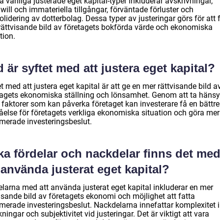
 vanliga justerade eget kapital-typer inkluderar avskrivningar,
ill och immateriella tillgångar, förväntade förluster och
lidering av dotterbolag. Dessa typer av justeringar görs för att 
rättvisande bild av företagets bokförda värde och ekonomiska
tion.
 är syftet med att justera eget kapital?
t med att justera eget kapital är att ge en mer rättvisande bild a
tagets ekonomiska ställning och lönsamhet. Genom att ta hänsyn
 faktorer som kan påverka företaget kan investerare få en bättre
tåelse för företagets verkliga ekonomiska situation och göra mer
rmerade investeringsbeslut.
ka fördelar och nackdelar finns det me
 använda justerat eget kapital?
elarna med att använda justerat eget kapital inkluderar en mer
isande bild av företagets ekonomi och möjlighet att fatta
rmerade investeringsbeslut. Nackdelarna innefattar komplexitet i
ningar och subjektivitet vid justeringar. Det är viktigt att vara