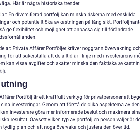
väga. Här är några historiska trender:
lar: En diversifierad portfölj kan minska riskerna med enskilda
ingar och potentiellt öka avkastningen på lång sikt. Portföljhant
å ge flexibilitet och möjlighet att anpassa sig till förändrade
ssförhållanden.
delar: Privata Affärer Portföljer kräver noggrann övervakning oc
ing för att säkerställa att de alltid är i linje med investerarens må
m kan vissa avgifter och skatter minska den faktiska avkastni
ölj.
lutning
Affärer Portfölj är ett kraftfullt verktyg för privatpersoner att by
a sina investeringar. Genom att förstå de olika aspekterna av de
i kan investerare göra mer informerade beslut och maximera sin
ka resultat. Oavsett vilken typ av portfölj en person väljer är de
n tydlig plan och att noga övervaka och justera den över tid.