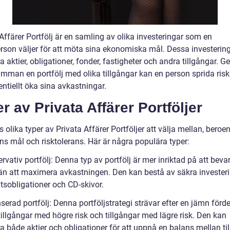
Affärer Portfölj är en samling av olika investeringar som en
erson väljer för att möta sina ekonomiska mål. Dessa investerin
a aktier, obligationer, fonder, fastigheter och andra tillgångar. 
amman en portfölj med olika tillgångar kan en person sprida ris
ntiellt öka sina avkastningar.
r av Privata Affärer Portföljer
s olika typer av Privata Affärer Portföljer att välja mellan, beroe
ns mål och risktolerans. Här är några populära typer:
rvativ portfölj: Denna typ av portfölj är mer inriktad på att beva
 än att maximera avkastningen. Den kan bestå av säkra invester
tsobligationer och CD-skivor.
serad portfölj: Denna portföljstrategi strävar efter en jämn förd
illgångar med högre risk och tillgångar med lägre risk. Den kan
a både aktier och obligationer för att uppnå en balans mellan til