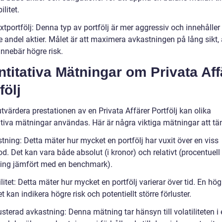
ilitet.
äxtportfölj: Denna typ av portfölj är mer aggressiv och innehåller
e andel aktier. Målet är att maximera avkastningen på lång sikt,
innebär högre risk.
titativa Mätningar om Privata Aff
följ
utvärdera prestationen av en Privata Affärer Portfölj kan olika
ativa mätningar användas. Här är några viktiga mätningar att tä
tning: Detta mäter hur mycket en portfölj har vuxit över en viss
od. Det kan vara både absolut (i kronor) och relativt (procentuell
ing jämfört med en benchmark).
ilitet: Detta mäter hur mycket en portfölj varierar över tid. En hög
tet kan indikera högre risk och potentiellt större förluster.
usterad avkastning: Denna mätning tar hänsyn till volatiliteten i