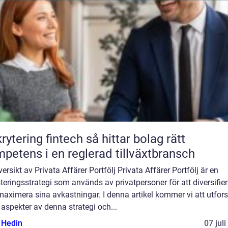
ring fintech så hittar bolag rätt
petens i en reglerad tillväxtbransch
ersikt av Privata Affärer Portfölj Privata Affärer Portfölj är en
teringsstrategi som används av privatpersoner för att diversifie
aximera sina avkastningar. I denna artikel kommer vi att utfor
 aspekter av denna strategi och...
s Hedin
07 jul