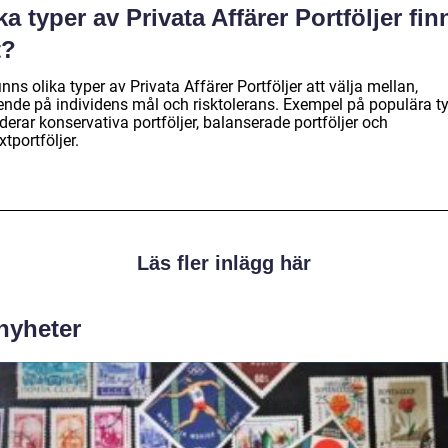
ka typer av Privata Affärer Portföljer fin
t?
inns olika typer av Privata Affärer Portföljer att välja mellan,
ende på individens mål och risktolerans. Exempel på populära t
derar konservativa portföljer, balanserade portföljer och
äxtportföljer.
Läs fler inlägg här
 nyheter