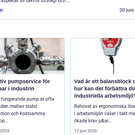
 aspekter av denna strategi och...
n
30 juni
tiv pumpservice för
Vad är ett balansblock 
r i industrin
hur kan det förbättra di
industriella arbetsmiljö
l fungerande pump är ofta
aden mellan stabil
Behovet av ergonomiska lös
ktion och kostsamma
i arbetsmiljön växer i takt m
op...
ökade krav p&ar...
i 2026
17 juni 2026