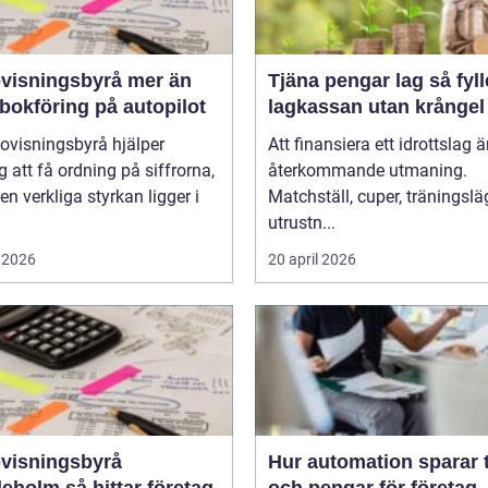
sningsbyrå mer än
Tjäna pengar lag så fyller ni
bokföring på autopilot
lagkassan utan krångel
ovisningsbyrå hjälper
Att finansiera ett idrottslag ä
g att få ordning på siffrorna,
återkommande utmaning.
n verkliga styrkan ligger i
Matchställ, cuper, träningsläg
utrustn...
 2026
20 april 2026
visningsbyrå
Hur automation sparar 
så hittar företag
och pengar för företag