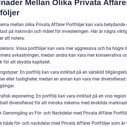
lnader Mellan Olika Privata Affäre
följer
derna mellan olika Privata Affärer Portföljer kan vara betydande
tast på risknivån och målet för investeringen. Här är några vikti
er att notera:
olerans: Vissa portföljer kan vara mer aggressiva och ha högre ri
imera avkastningen, medan andra kan vara mer konservativa o
sk för att skydda kapitalet.
ångstyper: En portfölj kan vara inriktad på en särskild tillgångskl
ier eller fastigheter, medan en annan kan vara mer diversifiera
llgångar.
afisk exponering: En portfölj kan vara inriktad på en viss region 
balt diversifierad för att minska riskerna med enskilda marknade
sk Genomgång av För- och Nackdelar med Privata Affärer Portföl
s både för- och nackdelar med Privata Affärer Portföljer som är 