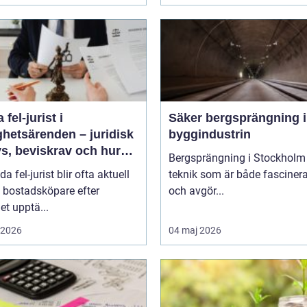
 fel-jurist i
Säker bergsprängning 
ghetsärenden – juridisk
byggindustrin
s, beviskrav och hur
Bergsprängning i Stockholm 
r fördelas vid
da fel-jurist blir ofta aktuell
teknik som är både fasciner
adsköp
 bostadsköpare efter
och avgör...
det upptä...
i 2026
04 maj 2026