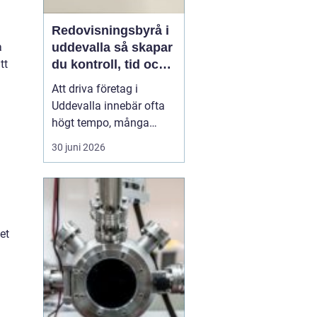
Redovisningsbyrå i
n
uddevalla så skapar
a
du kontroll, tid och
tt
lönsamhet i ditt
Att driva företag i
företag
Uddevalla innebär ofta
högt tempo, många
hattar på huvudet och en
30 juni 2026
ständig balansgång
mellan kundarbete och
administration. När
bokföring, löner och
deklarationer börjar ta
et
mer tid än affärerna, blir
en professionell partner
en vik...