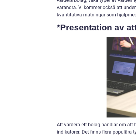
värdera bolag, vilka typer av värderin
varandra. Vi kommer också att under
kvantitativa mätningar som hjälpmede
*Presentation av at
Att värdera ett bolag handlar om att
indikatorer. Det finns flera populä