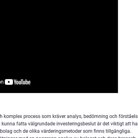
ch komplex process som kräver analys, bedömning och förståels
t kunna fatta välgrundade investeringsbeslut är det viktigt att ha
a bolag och de olika värderingsmetoder som finns tillgängliga.