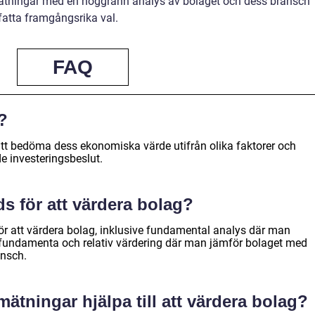
ätningar med en noggrann analys av bolaget och dess bransch
fatta framgångsrika val.
FAQ
?
att bedöma dess ekonomiska värde utifrån olika faktorer och
de investeringsbeslut.
s för att värdera bolag?
för att värdera bolag, inklusive fundamental analys där man
fundamenta och relativ värdering där man jämför bolaget med
nsch.
mätningar hjälpa till att värdera bolag?