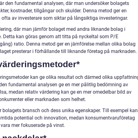
 är den fundamental analysen, där man undersöker bolagets
er, kostnader, tillgångar och skulder. Denna metod ger en
 ofta av investerare som siktar på långsiktiga investeringar.
dering, där man jämför bolaget med andra liknande bolag i
 Detta kan göras genom att titta på nyckeltal som P/E
tillgång) ratio. Denna metod ger en jämförelse mellan olika bolag
get presterar i förhållande till liknande företag på marknaden.
 värderingsmetoder*
rderingsmetoder kan ge olika resultat och därmed olika uppfattnin
 den fundamental analysen ge en mer pålitlig bedömning av
älsa, medan relativ värdering kan ge en mer omedelbar bild av
 konkurrenter eller marknaden som helhet.
är bolagets bransch och dess unika egenskaper. Till exempel kan
amtida potential och innovation, medan konsumentvaruföretag
 vara mer fokuserade på vinst.