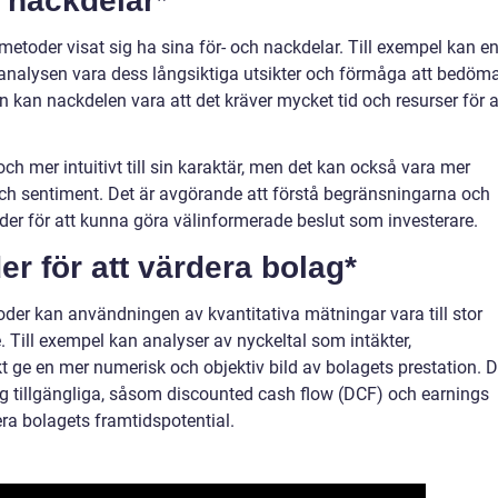
h nackdelar*
etoder visat sig ha sina för- och nackdelar. Till exempel kan e
nalysen vara dess långsiktiga utsikter och förmåga att bedöm
n kan nackdelen vara att det kräver mycket tid och resurser för a
ch mer intuitivt till sin karaktär, men det kan också vara mer
ch sentiment. Det är avgörande att förstå begränsningarna och
er för att kunna göra välinformerade beslut som investerare.
er för att värdera bolag*
oder kan användningen av kvantitativa mätningar vara till stor
. Till exempel kan analyser av nyckeltal som intäkter,
akt ge en mer numerisk och objektiv bild av bolagets prestation. D
yg tillgängliga, såsom discounted cash flow (DCF) och earnings
iera bolagets framtidspotential.