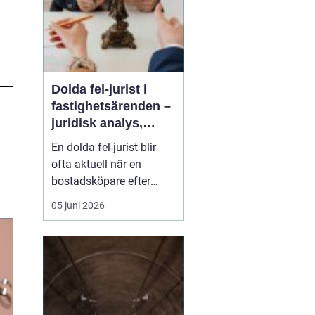
Dolda fel-jurist i
fastighetsärenden –
juridisk analys,
beviskrav och hur
En dolda fel-jurist blir
ansvar fördelas vid
ofta aktuell när en
bostadsköp
bostadsköpare efter
tillträdet upptäcker
05 juni 2026
brister som inte varit
synliga vid köpet. Det
kan handla om fukt i
konstruktioner, felaktigt
utförda renoveringar
eller tekniska probl...