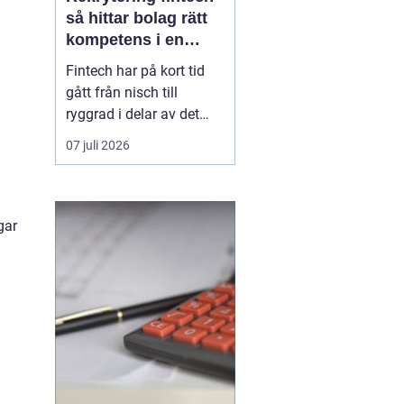
så hittar bolag rätt
kompetens i en
reglerad
Fintech har på kort tid
tillväxtbransch
gått från nisch till
ryggrad i delar av det
finansiella ekosystemet.
07 juli 2026
Betallösningar, digitala
banker, regtech,
försäkringsteknik och
krypto utmanar
gar
etablerade strukturer
samtidigt som reglering,
cybersäkerhet och
riskhanterin...