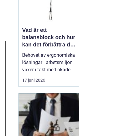
Vad är ett
balansblock och hur
kan det förbättra din
industriella
Behovet av ergonomiska
arbetsmiljö?
lösningar i arbetsmiljön
växer i takt med ökade
krav på effektivitet och
17 juni 2026
produktivitet. En av de
smidigaste och mest
effektiva produkterna
som kan hjälpa inom
detta område är ett
balans...