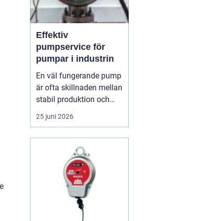
Effektiv
pumpservice för
pumpar i industrin
En väl fungerande pump
är ofta skillnaden mellan
stabil produktion och
kostsamma driftstopp.
25 juni 2026
Trots det hamnar service
och underhåll av pumpar
lätt längst ner på
attgöralistan. När trycket
är högt oc...
e