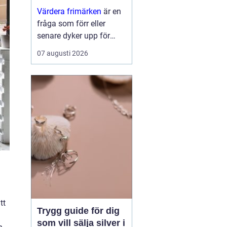
värde
Värdera frimärken
är en
fråga som förr eller
senare dyker upp för
många samlare, arvingar
07 augusti 2026
eller säljare. Ofta
handlar det om en låda
från en äldre ...
tt
Trygg guide för dig
som vill sälja silver i