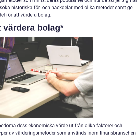
gsmetoder som finns, deras popularitet och hur de skiljer sig frå
söka historiska för- och nackdelar med olika metoder samt ge
l för att värdera bolag.
t värdera bolag*
 bedöma dess ekonomiska värde utifrån olika faktorer och
ra typer av värderingsmetoder som används inom finansbranschen