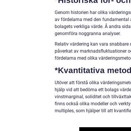
*Historiska för- oc
Genom historien har olika värderingsm
av fördelarna med den fundamental a
bolagets verkliga värde. Å andra sida
genomföra noggranna analyser.
Relativ värdering kan vara snabbare o
påverkat av marknadsfluktuationer o
fördelarna med olika värderingsmetod
*Kvantitativa metod
Utöver att förstå olika värderingsmet
hjälp vid att bedöma ett bolags värde
vinstmarginal, soliditet och tillväxtt
finns också olika modeller och verkt
multiples, som hjälper till att kvantif