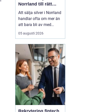
n
Norrland till rätt
marknadspris
Att sälja silver i Norrland
handlar ofta om mer än
att bara bli av med
gamla bestick eller mynt.
05 augusti 2026
För många i regionen är
det ett smart sätt att
frigöra pengar ur
föremål som legat
oanvända i lå...
Rekrytering fintech